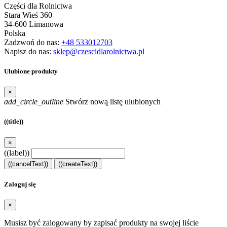
Części dla Rolnictwa
Stara Wieś 360
34-600 Limanowa
Polska
Zadzwoń do nas:
+48 533012703
Napisz do nas:
sklep@czescidlarolnictwa.pl
Ulubione produkty
×
add_circle_outline
Stwórz nową listę ulubionych
((title))
×
((label))
((cancelText))
((createText))
Zaloguj się
×
Musisz być zalogowany by zapisać produkty na swojej liście