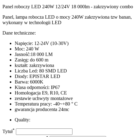
Panel roboczy LED 240W 12/24V 18 000lm - zakrzywiony combo
Panel, lampa robocza LED o mocy 240W zakrzywiona tzw banan,
wykonany w technologii LED
Dane techniczne:
Napięcie: 12-24V (10-30V)
Moc: 240 W
Jasność:18 000 LM
Zasięg: do 600 m
kształt: zakrzywiona
Liczba Led: 80 SMD LED
Diody: EPISTAR LED
Barwa: 6000K
Klasa odporności: IP67
Homologacja E9, R10, CE
zestawie uchwyty montażowe
Temperatura pracy: -40~+80 ° C
gwarancja producenta 24mc
Quality:
*
Tytuł