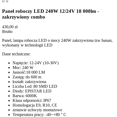


Panel roboczy LED 240W 12/24V 18 000lm -
zakrzywiony combo
430,00 zł
Brutto
Panel, lampa robocza LED o mocy 240W zakrzywiona tzw banan,
wykonany w technologii LED
Dane techniczne:
Napięcie: 12-24V (10-30V)
Moc: 240 W
Jasność:18 000 LM
Zasięg: do 600 m
kształt: zakrzywiona
Liczba Led: 80 SMD LED
Diody: EPISTAR LED
Barwa: 6000K
Klasa odporności: IP67
Homologacja E9, R10, CE
zestawie uchwyty montażowe
Temperatura pracy: -40~+80 ° C