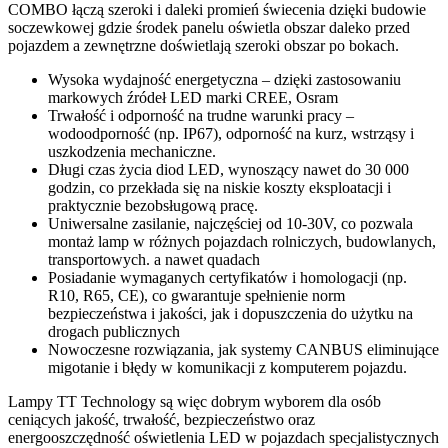
COMBO łączą szeroki i daleki promień świecenia dzięki budowie
soczewkowej gdzie środek panelu oświetla obszar daleko przed
pojazdem a zewnętrzne doświetlają szeroki obszar po bokach.
Wysoka wydajność energetyczna – dzięki zastosowaniu
markowych źródeł LED marki CREE, Osram
Trwałość i odporność na trudne warunki pracy –
wodoodporność (np. IP67), odporność na kurz, wstrząsy i
uszkodzenia mechaniczne.
Długi czas życia diod LED, wynoszący nawet do 30 000
godzin, co przekłada się na niskie koszty eksploatacji i
praktycznie bezobsługową pracę.
Uniwersalne zasilanie, najczęściej od 10-30V, co pozwala
montaż lamp w różnych pojazdach rolniczych, budowlanych,
transportowych. a nawet quadach
Posiadanie wymaganych certyfikatów i homologacji (np.
R10, R65, CE), co gwarantuje spełnienie norm
bezpieczeństwa i jakości, jak i dopuszczenia do użytku na
drogach publicznych
Nowoczesne rozwiązania, jak systemy CANBUS eliminujące
migotanie i błędy w komunikacji z komputerem pojazdu.
Lampy TT Technology są więc dobrym wyborem dla osób
ceniących jakość, trwałość, bezpieczeństwo oraz
energooszczędność oświetlenia LED w pojazdach specjalistycznych