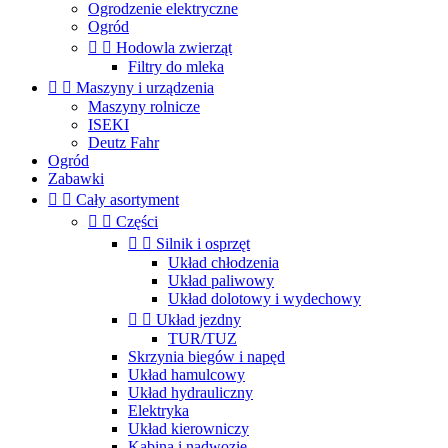
Ogrodzenie elektryczne
Ogród


Hodowla zwierząt
Filtry do mleka


Maszyny i urządzenia
Maszyny rolnicze
ISEKI
Deutz Fahr
Ogród
Zabawki


Cały asortyment


Części


Silnik i osprzęt
Układ chłodzenia
Układ paliwowy
Układ dolotowy i wydechowy


Układ jezdny
TUR/TUZ
Skrzynia biegów i napęd
Układ hamulcowy
Układ hydrauliczny
Elektryka
Układ kierowniczy
Kabina i nadwozie