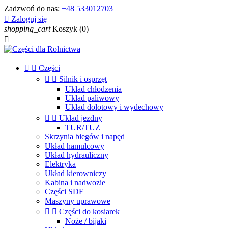
Zadzwoń do nas:
+48 533012703

Zaloguj się
shopping_cart
Koszyk
(0)



Części


Silnik i osprzęt
Układ chłodzenia
Układ paliwowy
Układ dolotowy i wydechowy


Układ jezdny
TUR/TUZ
Skrzynia biegów i napęd
Układ hamulcowy
Układ hydrauliczny
Elektryka
Układ kierowniczy
Kabina i nadwozie
Części SDF
Maszyny uprawowe


Części do kosiarek
Noże / bijaki