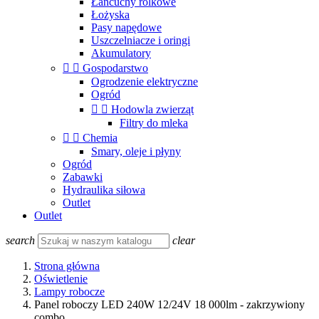
Łańcuchy rolkowe
Łożyska
Pasy napędowe
Uszczelniacze i oringi
Akumulatory


Gospodarstwo
Ogrodzenie elektryczne
Ogród


Hodowla zwierząt
Filtry do mleka


Chemia
Smary, oleje i płyny
Ogród
Zabawki
Hydraulika siłowa
Outlet
Outlet
search
clear
Strona główna
Oświetlenie
Lampy robocze
Panel roboczy LED 240W 12/24V 18 000lm - zakrzywiony
combo