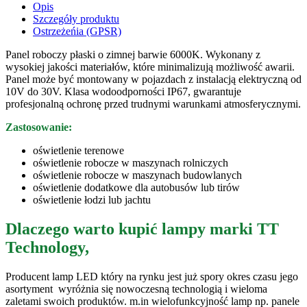
Opis
Szczegóły produktu
Ostrzeżeńia (GPSR)
Panel roboczy płaski o zimnej barwie 6000K. Wykonany z
wysokiej jakości materiałów, które minimalizują możliwość awarii.
Panel może być montowany w pojazdach z instalacją elektryczną od
10V do 30V. Klasa wodoodporności IP67, gwarantuje
profesjonalną ochronę przed trudnymi warunkami atmosferycznymi.
Zastosowanie:
oświetlenie terenowe
oświetlenie robocze w maszynach rolniczych
oświetlenie robocze w maszynach budowlanych
oświetlenie dodatkowe dla autobusów lub tirów
oświetlenie łodzi lub jachtu
Dlaczego warto kupić lampy marki TT
Technology,
Producent lamp LED który na rynku jest już spory okres czasu jego
asortyment wyróżnia się nowoczesną technologią i wieloma
zaletami swoich produktów. m.in wielofunkcyjność lamp np. panele