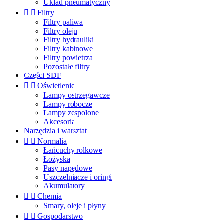
Układ pneumatyczny


Filtry
Filtry paliwa
Filtry oleju
Filtry hydrauliki
Filtry kabinowe
Filtry powietrza
Pozostałe filtry
Części SDF


Oświetlenie
Lampy ostrzegawcze
Lampy robocze
Lampy zespolone
Akcesoria
Narzędzia i warsztat


Normalia
Łańcuchy rolkowe
Łożyska
Pasy napędowe
Uszczelniacze i oringi
Akumulatory


Chemia
Smary, oleje i płyny


Gospodarstwo