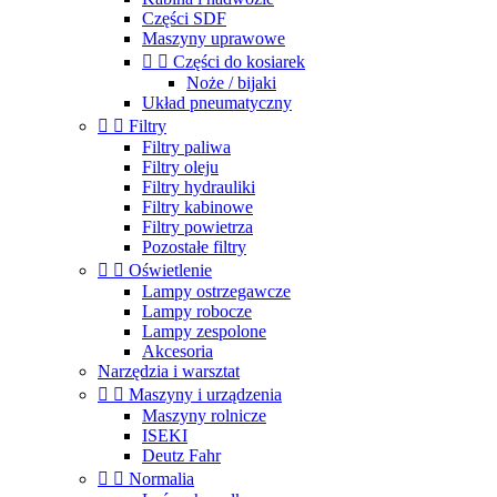
Części SDF
Maszyny uprawowe


Części do kosiarek
Noże / bijaki
Układ pneumatyczny


Filtry
Filtry paliwa
Filtry oleju
Filtry hydrauliki
Filtry kabinowe
Filtry powietrza
Pozostałe filtry


Oświetlenie
Lampy ostrzegawcze
Lampy robocze
Lampy zespolone
Akcesoria
Narzędzia i warsztat


Maszyny i urządzenia
Maszyny rolnicze
ISEKI
Deutz Fahr


Normalia