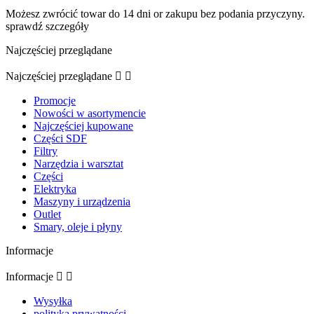
Możesz zwrócić towar do 14 dni or zakupu bez podania przyczyny.
sprawdź szczegóły
Najczęściej przeglądane
Najczęściej przeglądane


Promocje
Nowości w asortymencie
Najczęściej kupowane
Części SDF
Filtry
Narzędzia i warsztat
Części
Elektryka
Maszyny i urządzenia
Outlet
Smary, oleje i płyny
Informacje
Informacje


Wysyłka
polityka prywatności