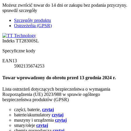
Możesz zwrócić towar do 14 dni or zakupu bez podania przyczyny.
sprawdź szczegóły
Szczegóły produktu
Ostrzeżeńia (GPSR)
Indeks
TT28300SL
Specyficzne kody
EAN13
5902135674253
Towar wprowadzony do obrotu przed 13 grudnia 2024 r.
Lista ostrzeżeń dotyczących bezpieczeństwa o wymagania
Rozporządzenia (UE) 2023/988 w sprawie ogólnego
bezpieczeństwa produktów (GPSR)
części, baterie,
czytaj
baterie/akumulatory
czytaj
maszyny i urządzenia
czytaj
smary/oleje
czytaj
chemia gospodarcza
czytaj