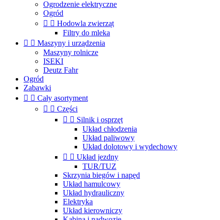
Ogrodzenie elektryczne
Ogród


Hodowla zwierząt
Filtry do mleka


Maszyny i urządzenia
Maszyny rolnicze
ISEKI
Deutz Fahr
Ogród
Zabawki


Cały asortyment


Części


Silnik i osprzęt
Układ chłodzenia
Układ paliwowy
Układ dolotowy i wydechowy


Układ jezdny
TUR/TUZ
Skrzynia biegów i napęd
Układ hamulcowy
Układ hydrauliczny
Elektryka
Układ kierowniczy
Kabina i nadwozie