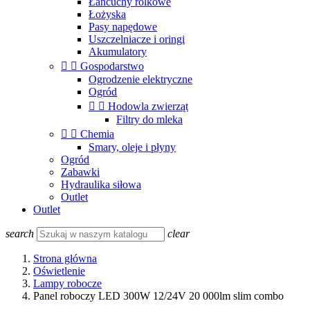
Łańcuchy rolkowe
Łożyska
Pasy napędowe
Uszczelniacze i oringi
Akumulatory


Gospodarstwo
Ogrodzenie elektryczne
Ogród


Hodowla zwierząt
Filtry do mleka


Chemia
Smary, oleje i płyny
Ogród
Zabawki
Hydraulika siłowa
Outlet
Outlet
search
clear
Strona główna
Oświetlenie
Lampy robocze
Panel roboczy LED 300W 12/24V 20 000lm slim combo