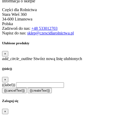
Informacja o sklepie
Części dla Rolnictwa
Stara Wieś 360
34-600 Limanowa
Polska
Zadzwoń do nas:
+48 533012703
Napisz do nas:
sklep@czescidlarolnictwa.pl
Ulubione produkty
×
add_circle_outline
Stwórz nową listę ulubionych
((title))
×
((label))
((cancelText))
((createText))
Zaloguj się
×