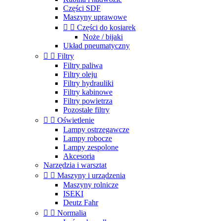
Części SDF
Maszyny uprawowe


Części do kosiarek
Noże / bijaki
Układ pneumatyczny


Filtry
Filtry paliwa
Filtry oleju
Filtry hydrauliki
Filtry kabinowe
Filtry powietrza
Pozostałe filtry


Oświetlenie
Lampy ostrzegawcze
Lampy robocze
Lampy zespolone
Akcesoria
Narzędzia i warsztat


Maszyny i urządzenia
Maszyny rolnicze
ISEKI
Deutz Fahr


Normalia