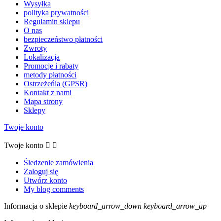
Wysyłka
polityka prywatności
Regulamin sklepu
O nas
bezpieczeństwo płatności
Zwroty
Lokalizacja
Promocje i rabaty
metody płatności
Ostrzeżeńia (GPSR)
Kontakt z nami
Mapa strony
Sklepy
Twoje konto
Twoje konto


Śledzenie zamówienia
Zaloguj się
Utwórz konto
My blog comments
Informacja o sklepie
keyboard_arrow_down
keyboard_arrow_up