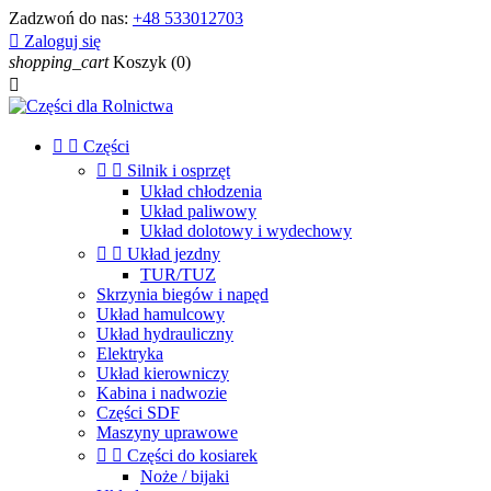
Zadzwoń do nas:
+48 533012703

Zaloguj się
shopping_cart
Koszyk
(0)



Części


Silnik i osprzęt
Układ chłodzenia
Układ paliwowy
Układ dolotowy i wydechowy


Układ jezdny
TUR/TUZ
Skrzynia biegów i napęd
Układ hamulcowy
Układ hydrauliczny
Elektryka
Układ kierowniczy
Kabina i nadwozie
Części SDF
Maszyny uprawowe


Części do kosiarek
Noże / bijaki