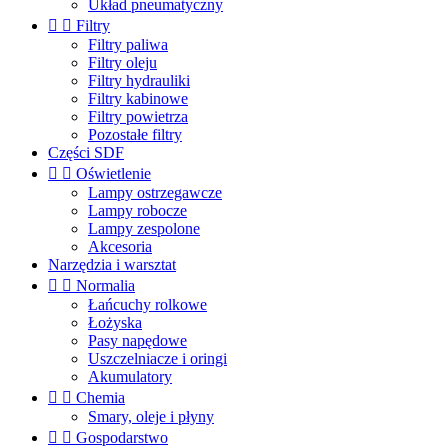
Układ pneumatyczny


Filtry
Filtry paliwa
Filtry oleju
Filtry hydrauliki
Filtry kabinowe
Filtry powietrza
Pozostałe filtry
Części SDF


Oświetlenie
Lampy ostrzegawcze
Lampy robocze
Lampy zespolone
Akcesoria
Narzędzia i warsztat


Normalia
Łańcuchy rolkowe
Łożyska
Pasy napędowe
Uszczelniacze i oringi
Akumulatory


Chemia
Smary, oleje i płyny


Gospodarstwo