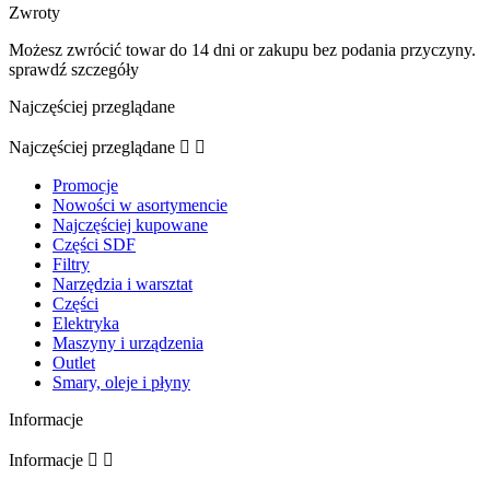
Zwroty
Możesz zwrócić towar do 14 dni or zakupu bez podania przyczyny.
sprawdź szczegóły
Najczęściej przeglądane
Najczęściej przeglądane


Promocje
Nowości w asortymencie
Najczęściej kupowane
Części SDF
Filtry
Narzędzia i warsztat
Części
Elektryka
Maszyny i urządzenia
Outlet
Smary, oleje i płyny
Informacje
Informacje

