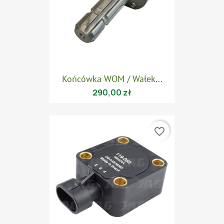
Końcówka WOM / Wałek...
290,00 zł
favorite_border