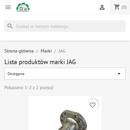
shopping_cart


(0)
search
Strona główna
Marki
JAG
Lista produktów marki JAG

Dostępne
Pokazano 1-2 z 2 pozycji
favorite_border