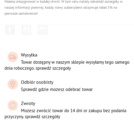
Możesz zrezygnować w każdej chwili. W tym celu należy odnaleźć szczegóły w
naszej informacji prawnej. Każdy nowy subskrybent otrzymuje rabat 5% na
pierwsze zamówienie!
Facebook
YouTube
Instagram
Wysyłka
Towar dostępny w naszym sklepie wysyłamy tego samego
dnia roboczego. sprawdź szczegoły
Odbiór osobisty
Sprawdź gdzie możesz odebrać towar
Zwroty
Możesz zwrócić towar do 14 dni or zakupu bez podania
przyczyny. sprawdź szczegóły