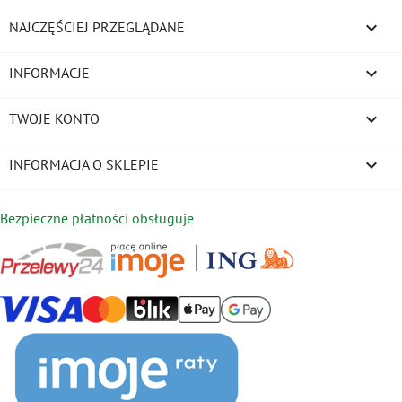

NAJCZĘŚCIEJ PRZEGLĄDANE

INFORMACJE

TWOJE KONTO
keyboard_arrow_down
INFORMACJA O SKLEPIE
Bezpieczne płatności obsługuje