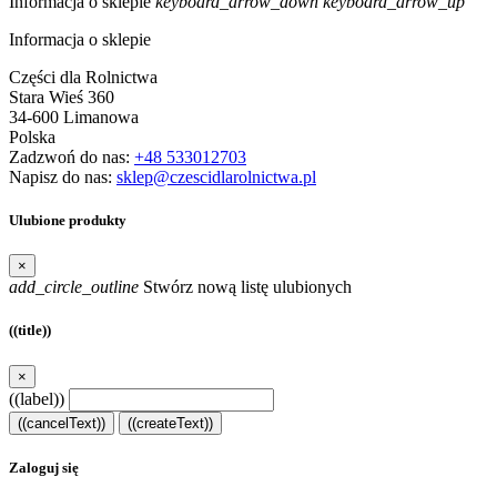
Informacja o sklepie
keyboard_arrow_down
keyboard_arrow_up
Informacja o sklepie
Części dla Rolnictwa
Stara Wieś 360
34-600 Limanowa
Polska
Zadzwoń do nas:
+48 533012703
Napisz do nas:
sklep@czescidlarolnictwa.pl
Ulubione produkty
×
add_circle_outline
Stwórz nową listę ulubionych
((title))
×
((label))
((cancelText))
((createText))
Zaloguj się