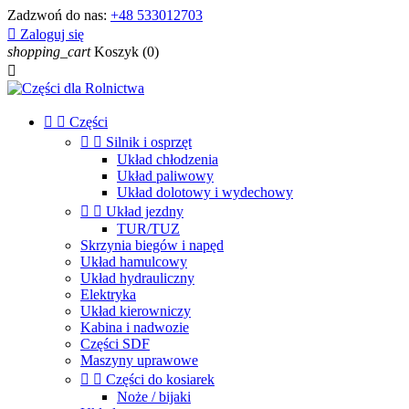
Zadzwoń do nas:
+48 533012703

Zaloguj się
shopping_cart
Koszyk
(0)



Części


Silnik i osprzęt
Układ chłodzenia
Układ paliwowy
Układ dolotowy i wydechowy


Układ jezdny
TUR/TUZ
Skrzynia biegów i napęd
Układ hamulcowy
Układ hydrauliczny
Elektryka
Układ kierowniczy
Kabina i nadwozie
Części SDF
Maszyny uprawowe


Części do kosiarek
Noże / bijaki