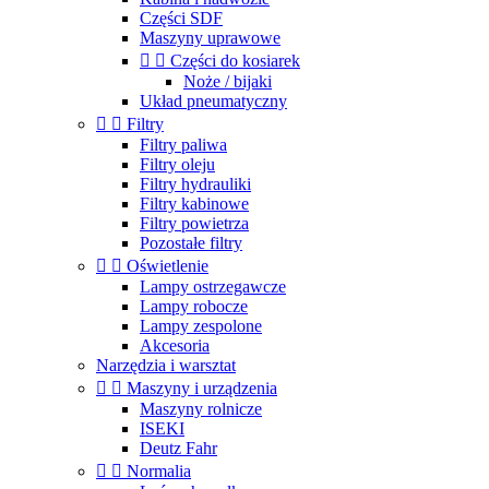
Części SDF
Maszyny uprawowe


Części do kosiarek
Noże / bijaki
Układ pneumatyczny


Filtry
Filtry paliwa
Filtry oleju
Filtry hydrauliki
Filtry kabinowe
Filtry powietrza
Pozostałe filtry


Oświetlenie
Lampy ostrzegawcze
Lampy robocze
Lampy zespolone
Akcesoria
Narzędzia i warsztat


Maszyny i urządzenia
Maszyny rolnicze
ISEKI
Deutz Fahr


Normalia