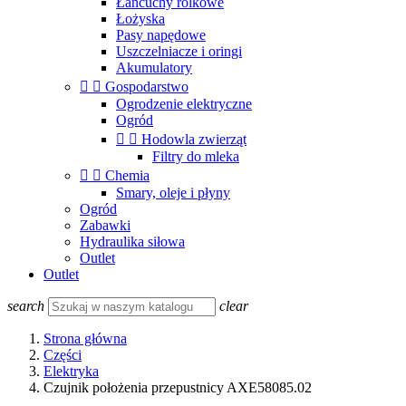
Łańcuchy rolkowe
Łożyska
Pasy napędowe
Uszczelniacze i oringi
Akumulatory


Gospodarstwo
Ogrodzenie elektryczne
Ogród


Hodowla zwierząt
Filtry do mleka


Chemia
Smary, oleje i płyny
Ogród
Zabawki
Hydraulika siłowa
Outlet
Outlet
search
clear
Strona główna
Części
Elektryka
Czujnik położenia przepustnicy AXE58085.02