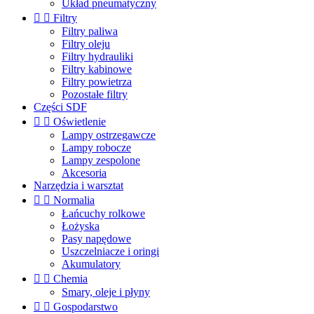
Układ pneumatyczny


Filtry
Filtry paliwa
Filtry oleju
Filtry hydrauliki
Filtry kabinowe
Filtry powietrza
Pozostałe filtry
Części SDF


Oświetlenie
Lampy ostrzegawcze
Lampy robocze
Lampy zespolone
Akcesoria
Narzędzia i warsztat


Normalia
Łańcuchy rolkowe
Łożyska
Pasy napędowe
Uszczelniacze i oringi
Akumulatory


Chemia
Smary, oleje i płyny


Gospodarstwo