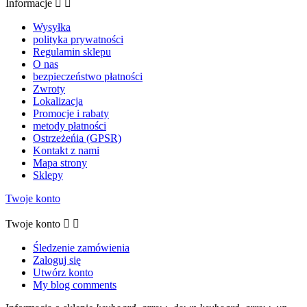
Informacje


Wysyłka
polityka prywatności
Regulamin sklepu
O nas
bezpieczeństwo płatności
Zwroty
Lokalizacja
Promocje i rabaty
metody płatności
Ostrzeżeńia (GPSR)
Kontakt z nami
Mapa strony
Sklepy
Twoje konto
Twoje konto


Śledzenie zamówienia
Zaloguj się
Utwórz konto
My blog comments