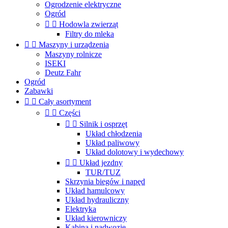
Ogrodzenie elektryczne
Ogród


Hodowla zwierząt
Filtry do mleka


Maszyny i urządzenia
Maszyny rolnicze
ISEKI
Deutz Fahr
Ogród
Zabawki


Cały asortyment


Części


Silnik i osprzęt
Układ chłodzenia
Układ paliwowy
Układ dolotowy i wydechowy


Układ jezdny
TUR/TUZ
Skrzynia biegów i napęd
Układ hamulcowy
Układ hydrauliczny
Elektryka
Układ kierowniczy
Kabina i nadwozie