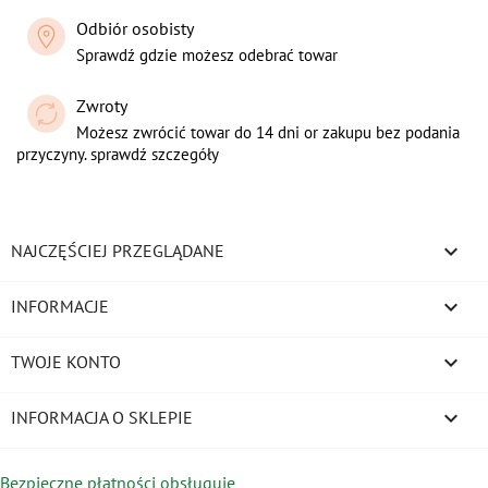
Odbiór osobisty
Sprawdź gdzie możesz odebrać towar
Zwroty
Możesz zwrócić towar do 14 dni or zakupu bez podania
przyczyny. sprawdź szczegóły

NAJCZĘŚCIEJ PRZEGLĄDANE

INFORMACJE

TWOJE KONTO
keyboard_arrow_down
INFORMACJA O SKLEPIE
Bezpieczne płatności obsługuje