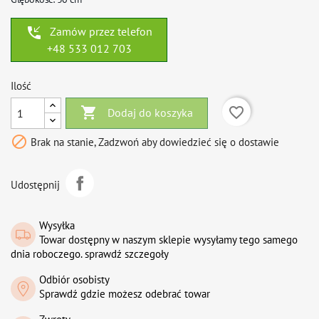
phone_callback
Zamów przez telefon
+48 533 012 703
Ilość

favorite_border
Dodaj do koszyka

Brak na stanie, Zadzwoń aby dowiedzieć się o dostawie
Udostępnij
Wysyłka
Towar dostępny w naszym sklepie wysyłamy tego samego
dnia roboczego. sprawdź szczegoły
Odbiór osobisty
Sprawdź gdzie możesz odebrać towar