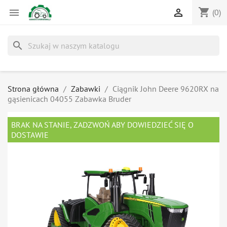
shopping_cart


(0)
search
Strona główna
Zabawki
Ciągnik John Deere 9620RX na
gąsienicach 04055 Zabawka Bruder
BRAK NA STANIE, ZADZWOŃ ABY DOWIEDZIEĆ SIĘ O
DOSTAWIE