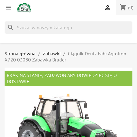
shopping_cart


(0)
search
Strona główna
Zabawki
Ciągnik Deutz Fahr Agrotron
X720 03080 Zabawka Bruder
BRAK NA STANIE, ZADZWOŃ ABY DOWIEDZIEĆ SIĘ O
DOSTAWIE