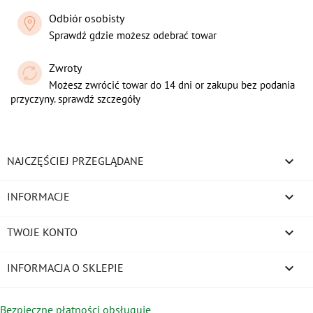
Odbiór osobisty
Sprawdź gdzie możesz odebrać towar
Zwroty
Możesz zwrócić towar do 14 dni or zakupu bez podania
przyczyny. sprawdź szczegóły

NAJCZĘŚCIEJ PRZEGLĄDANE

INFORMACJE

TWOJE KONTO
keyboard_arrow_down
INFORMACJA O SKLEPIE
Bezpieczne płatności obsługuje