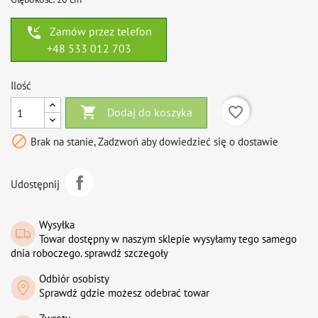
phone_callback
Zamów przez telefon
+48 533 012 703
Ilość

favorite_border
Dodaj do koszyka

Brak na stanie, Zadzwoń aby dowiedzieć się o dostawie
Udostępnij
Wysyłka
Towar dostępny w naszym sklepie wysyłamy tego samego
dnia roboczego. sprawdź szczegoły
Odbiór osobisty
Sprawdź gdzie możesz odebrać towar