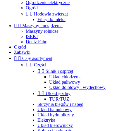
Ogrodzenie elektryczne
Ogród


Hodowla zwierząt
Filtry do mleka


Maszyny i urządzenia
Maszyny rolnicze
ISEKI
Deutz Fahr
Ogród
Zabawki


Cały asortyment


Części


Silnik i osprzęt
Układ chłodzenia
Układ paliwowy
Układ dolotowy i wydechowy


Układ jezdny
TUR/TUZ
Skrzynia biegów i napęd
Układ hamulcowy
Układ hydrauliczny
Elektryka
Układ kierowniczy
Kabina i nadwozie