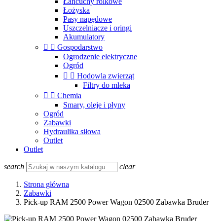
Łańcuchy rolkowe
Łożyska
Pasy napędowe
Uszczelniacze i oringi
Akumulatory


Gospodarstwo
Ogrodzenie elektryczne
Ogród


Hodowla zwierząt
Filtry do mleka


Chemia
Smary, oleje i płyny
Ogród
Zabawki
Hydraulika siłowa
Outlet
Outlet
search
clear
Strona główna
Zabawki
Pick-up RAM 2500 Power Wagon 02500 Zabawka Bruder