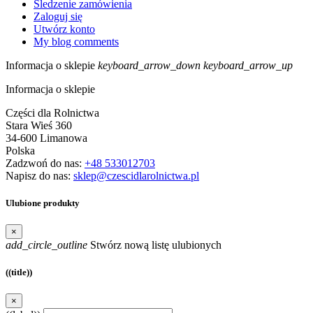
Śledzenie zamówienia
Zaloguj się
Utwórz konto
My blog comments
Informacja o sklepie
keyboard_arrow_down
keyboard_arrow_up
Informacja o sklepie
Części dla Rolnictwa
Stara Wieś 360
34-600 Limanowa
Polska
Zadzwoń do nas:
+48 533012703
Napisz do nas:
sklep@czescidlarolnictwa.pl
Ulubione produkty
×
add_circle_outline
Stwórz nową listę ulubionych
((title))
×