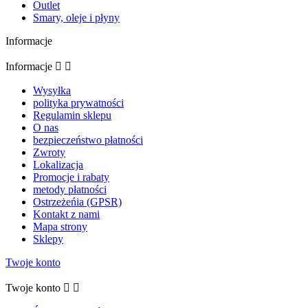
Outlet
Smary, oleje i płyny
Informacje
Informacje


Wysyłka
polityka prywatności
Regulamin sklepu
O nas
bezpieczeństwo płatności
Zwroty
Lokalizacja
Promocje i rabaty
metody płatności
Ostrzeżeńia (GPSR)
Kontakt z nami
Mapa strony
Sklepy
Twoje konto
Twoje konto

