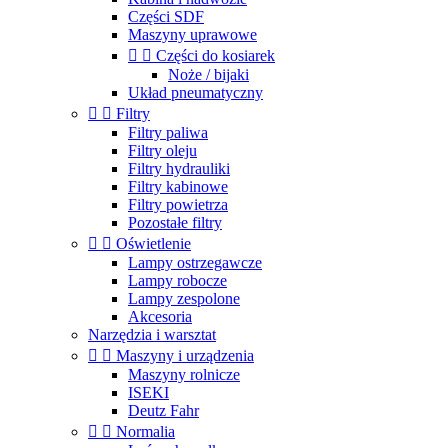
Części SDF
Maszyny uprawowe


Części do kosiarek
Noże / bijaki
Układ pneumatyczny


Filtry
Filtry paliwa
Filtry oleju
Filtry hydrauliki
Filtry kabinowe
Filtry powietrza
Pozostałe filtry


Oświetlenie
Lampy ostrzegawcze
Lampy robocze
Lampy zespolone
Akcesoria
Narzędzia i warsztat


Maszyny i urządzenia
Maszyny rolnicze
ISEKI
Deutz Fahr


Normalia