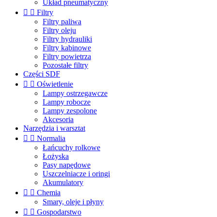
Układ pneumatyczny


Filtry
Filtry paliwa
Filtry oleju
Filtry hydrauliki
Filtry kabinowe
Filtry powietrza
Pozostałe filtry
Części SDF


Oświetlenie
Lampy ostrzegawcze
Lampy robocze
Lampy zespolone
Akcesoria
Narzędzia i warsztat


Normalia
Łańcuchy rolkowe
Łożyska
Pasy napędowe
Uszczelniacze i oringi
Akumulatory


Chemia
Smary, oleje i płyny


Gospodarstwo