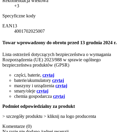
Rekomendacja wiekowa
+3
Specyficzne kody
EAN13
4001702025007
Towar wprowadzony do obrotu przed 13 grudnia 2024 r.
Lista ostrzeżeń dotyczących bezpieczeństwa o wymagania
Rozporządzenia (UE) 2023/988 w sprawie ogólnego
bezpieczeństwa produktów (GPSR)
części, baterie,
czytaj
baterie/akumulatory
czytaj
maszyny i urządzenia
czytaj
smary/oleje
czytaj
chemia gospodarcza
czytaj
Podmiot odpowiedzialny za produkt
> szczegóły produktu > kliknij na logo producenta
Komentarze (0)
Na razie nie dodano żadnej recenzji.