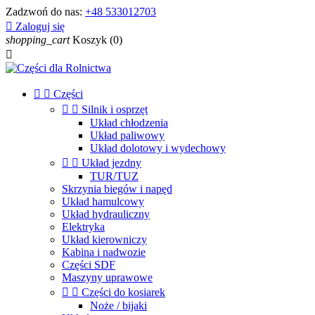
Zadzwoń do nas:
+48 533012703

Zaloguj się
shopping_cart
Koszyk
(0)



Części


Silnik i osprzęt
Układ chłodzenia
Układ paliwowy
Układ dolotowy i wydechowy


Układ jezdny
TUR/TUZ
Skrzynia biegów i napęd
Układ hamulcowy
Układ hydrauliczny
Elektryka
Układ kierowniczy
Kabina i nadwozie
Części SDF
Maszyny uprawowe


Części do kosiarek
Noże / bijaki