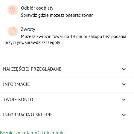
Odbiór osobisty
Sprawdź gdzie możesz odebrać towar
Zwroty
Możesz zwrócić towar do 14 dni or zakupu bez podania
przyczyny. sprawdź szczegóły

NAJCZĘŚCIEJ PRZEGLĄDANE

INFORMACJE

TWOJE KONTO
keyboard_arrow_down
INFORMACJA O SKLEPIE
Bezpieczne płatności obsługuje