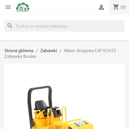
shopping_cart


(0)
search
Strona główna
Zabawki
Walec drogowy CAT 02433
Zabawka Bruder