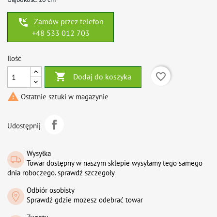
phone_callback
Zamów przez telefon
+48 533 012 703
Ilość

favorite_border
Dodaj do koszyka

Ostatnie sztuki w magazynie
Udostępnij
Wysyłka
Towar dostępny w naszym sklepie wysyłamy tego samego
dnia roboczego. sprawdź szczegoły
Odbiór osobisty
Sprawdź gdzie możesz odebrać towar