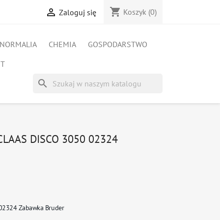
shopping_cart

Koszyk
(0)
Zaloguj się
NORMALIA
CHEMIA
GOSPODARSTWO
ET
search
CLAAS DISCO 3050 02324
0 02324 Zabawka Bruder