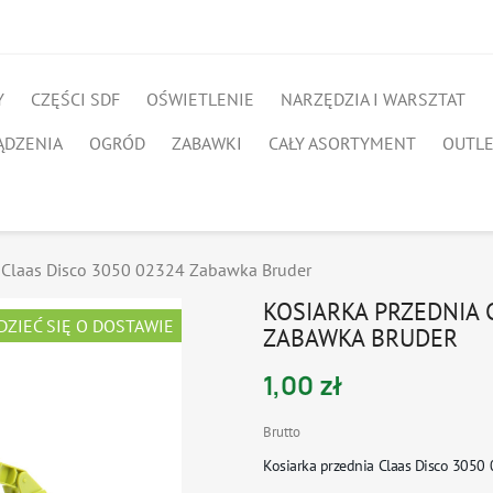
Y
CZĘŚCI SDF
OŚWIETLENIE
NARZĘDZIA I WARSZTAT
ĄDZENIA
OGRÓD
ZABAWKI
CAŁY ASORTYMENT
OUTL
a Claas Disco 3050 02324 Zabawka Bruder
KOSIARKA PRZEDNIA 
DZIEĆ SIĘ O DOSTAWIE
ZABAWKA BRUDER
1,00 zł
Brutto
Kosiarka przednia Claas Disco 305