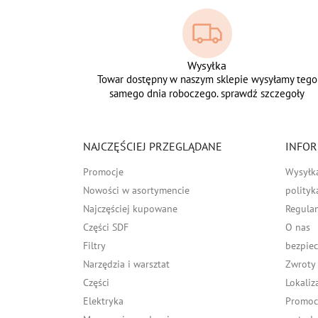
Wysyłka
Towar dostępny w naszym sklepie wysyłamy tego
samego dnia roboczego. sprawdź szczegoły
NAJCZĘŚCIEJ PRZEGLĄDANE
INFOR
Promocje
Wysyłk
Nowości w asortymencie
polityk
Najczęściej kupowane
Regula
Części SDF
O nas
Filtry
bezpiec
Narzędzia i warsztat
Zwroty
Części
Lokaliz
Elektryka
Promocj