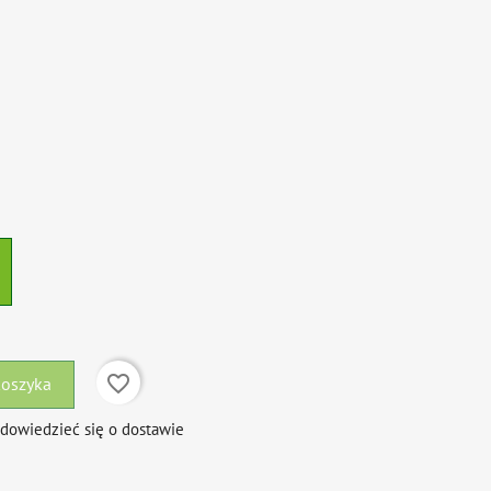
favorite_border
koszyka
 dowiedzieć się o dostawie