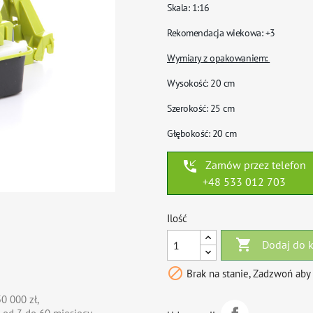
Skala
: 1:16
Rekomendacja wiekowa
: +3
Wymiary z opakowaniem:
Wysokość: 20 cm
Szerokość: 25 cm
Głębokość: 20 cm
phone_callback
Zamów przez telefon
+48 533 012 703
Ilość

Dodaj do 

Brak na stanie, Zadzwoń aby
0 000 zł,