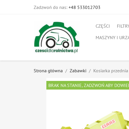
Zadzwoń do nas:
+48 533012703
CZĘŚCI
FILTR
MASZYNY I URZ
Strona główna
Zabawki
Kosiarka przedni
BRAK NA STANIE, ZADZWOŃ ABY DOWIE