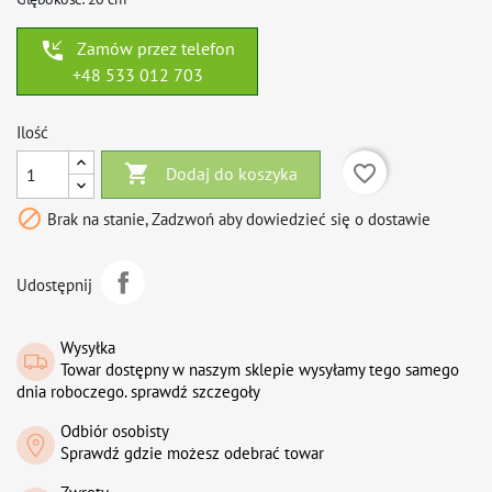
phone_callback
Zamów przez telefon
+48 533 012 703
Ilość

favorite_border
Dodaj do koszyka

Brak na stanie, Zadzwoń aby dowiedzieć się o dostawie
Udostępnij
Wysyłka
Towar dostępny w naszym sklepie wysyłamy tego samego
dnia roboczego. sprawdź szczegoły
Odbiór osobisty
Sprawdź gdzie możesz odebrać towar