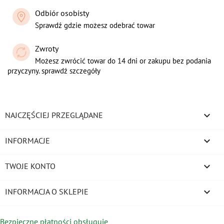
Odbiór osobisty
Sprawdź gdzie możesz odebrać towar
Zwroty
Możesz zwrócić towar do 14 dni or zakupu bez podania
przyczyny. sprawdź szczegóły

NAJCZĘŚCIEJ PRZEGLĄDANE

INFORMACJE

TWOJE KONTO
keyboard_arrow_down
INFORMACJA O SKLEPIE
Bezpieczne płatności obsługuje