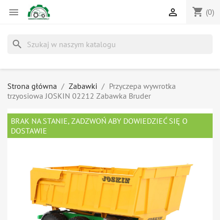
shopping_cart


(0)
search
Strona główna
Zabawki
Przyczepa wywrotka
trzyosiowa JOSKIN 02212 Zabawka Bruder
BRAK NA STANIE, ZADZWOŃ ABY DOWIEDZIEĆ SIĘ O
DOSTAWIE