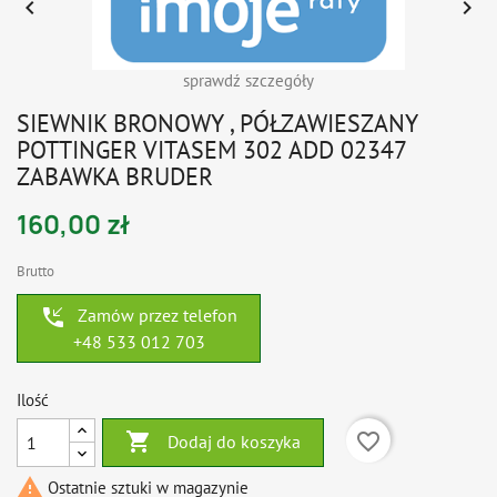


sprawdź szczegóły
SIEWNIK BRONOWY , PÓŁZAWIESZANY
POTTINGER VITASEM 302 ADD 02347
ZABAWKA BRUDER
160,00 zł
Brutto
phone_callback
Zamów przez telefon
+48 533 012 703
Ilość

favorite_border
Dodaj do koszyka

Ostatnie sztuki w magazynie