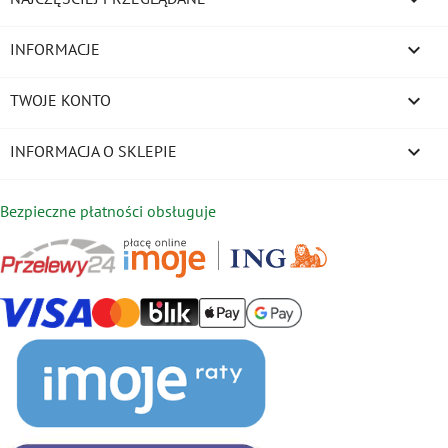

INFORMACJE

TWOJE KONTO
keyboard_arrow_down
INFORMACJA O SKLEPIE
Bezpieczne płatności obsługuje