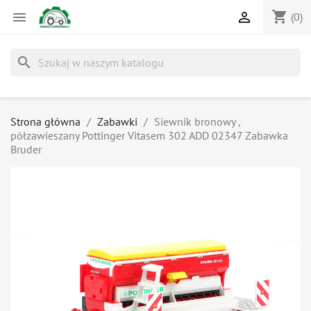
shopping_cart


(0)
search
Strona główna
Zabawki
Siewnik bronowy ,
półzawieszany Pottinger Vitasem 302 ADD 02347 Zabawka
Bruder