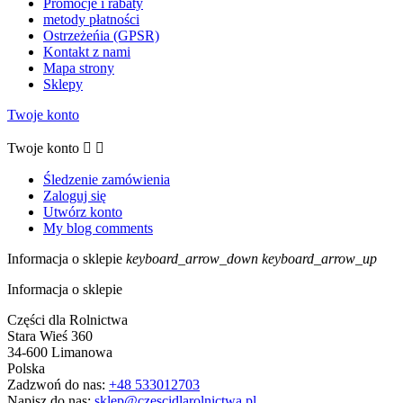
Promocje i rabaty
metody płatności
Ostrzeżeńia (GPSR)
Kontakt z nami
Mapa strony
Sklepy
Twoje konto
Twoje konto


Śledzenie zamówienia
Zaloguj się
Utwórz konto
My blog comments
Informacja o sklepie
keyboard_arrow_down
keyboard_arrow_up
Informacja o sklepie
Części dla Rolnictwa
Stara Wieś 360
34-600 Limanowa
Polska
Zadzwoń do nas:
+48 533012703
Napisz do nas:
sklep@czescidlarolnictwa.pl