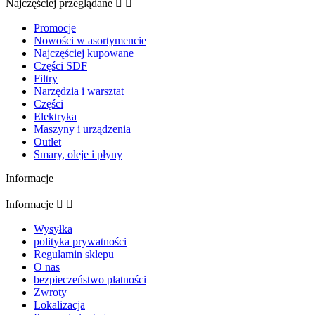
Najczęściej przeglądane


Promocje
Nowości w asortymencie
Najczęściej kupowane
Części SDF
Filtry
Narzędzia i warsztat
Części
Elektryka
Maszyny i urządzenia
Outlet
Smary, oleje i płyny
Informacje
Informacje


Wysyłka
polityka prywatności
Regulamin sklepu
O nas
bezpieczeństwo płatności
Zwroty
Lokalizacja