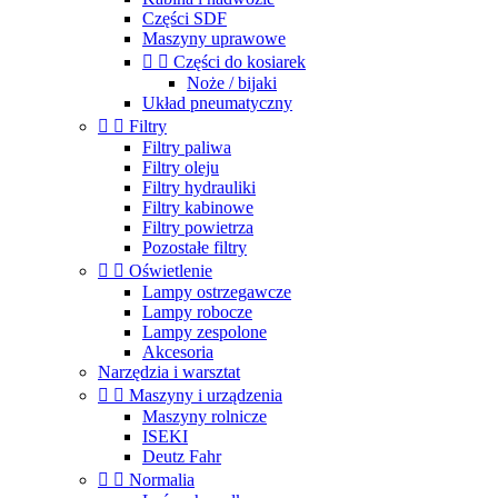
Części SDF
Maszyny uprawowe


Części do kosiarek
Noże / bijaki
Układ pneumatyczny


Filtry
Filtry paliwa
Filtry oleju
Filtry hydrauliki
Filtry kabinowe
Filtry powietrza
Pozostałe filtry


Oświetlenie
Lampy ostrzegawcze
Lampy robocze
Lampy zespolone
Akcesoria
Narzędzia i warsztat


Maszyny i urządzenia
Maszyny rolnicze
ISEKI
Deutz Fahr


Normalia