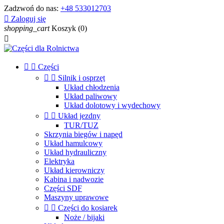
Zadzwoń do nas:
+48 533012703

Zaloguj się
shopping_cart
Koszyk
(0)



Części


Silnik i osprzęt
Układ chłodzenia
Układ paliwowy
Układ dolotowy i wydechowy


Układ jezdny
TUR/TUZ
Skrzynia biegów i napęd
Układ hamulcowy
Układ hydrauliczny
Elektryka
Układ kierowniczy
Kabina i nadwozie
Części SDF
Maszyny uprawowe


Części do kosiarek
Noże / bijaki