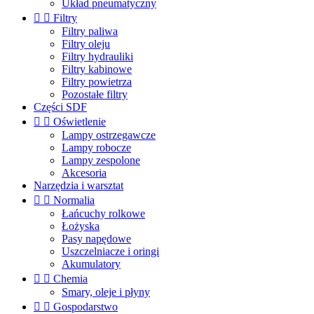
Układ pneumatyczny


Filtry
Filtry paliwa
Filtry oleju
Filtry hydrauliki
Filtry kabinowe
Filtry powietrza
Pozostałe filtry
Części SDF


Oświetlenie
Lampy ostrzegawcze
Lampy robocze
Lampy zespolone
Akcesoria
Narzędzia i warsztat


Normalia
Łańcuchy rolkowe
Łożyska
Pasy napędowe
Uszczelniacze i oringi
Akumulatory


Chemia
Smary, oleje i płyny


Gospodarstwo