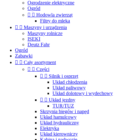
Ogrodzenie elektryczne
Ogród


Hodowla zwierząt
Filtry do mleka


Maszyny i urządzenia
Maszyny rolnicze
ISEKI
Deutz Fahr
Ogród
Zabawki


Cały asortyment


Części


Silnik i osprzęt
Układ chłodzenia
Układ paliwowy
Układ dolotowy i wydechowy


Układ jezdny
TUR/TUZ
Skrzynia biegów i napęd
Układ hamulcowy
Układ hydrauliczny
Elektryka
Układ kierowniczy
Kabina i nadwozie