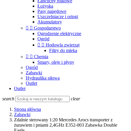
Łańcuchy rolkowe
Łożyska
Pasy napędowe
Uszczelniacze i oringi
Akumulatory


Gospodarstwo
Ogrodzenie elektryczne
Ogród


Hodowla zwierząt
Filtry do mleka


Chemia
Smary, oleje i płyny
Ogród
Zabawki
Hydraulika siłowa
Outlet
Outlet
search
clear
Strona główna
Zabawki
Zdalnie sterowany 1:20 Mercedes Arocs transporter z
żurawiem i pniami 2,4GHz E352-003 Zabawka Double
Eagle