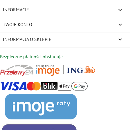

INFORMACJE

TWOJE KONTO
keyboard_arrow_down
INFORMACJA O SKLEPIE
Bezpieczne płatności obsługuje