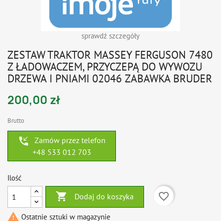
sprawdź szczegóły
ZESTAW TRAKTOR MASSEY FERGUSON 7480
Z ŁADOWACZEM, PRZYCZEPĄ DO WYWOZU
DRZEWA I PNIAMI 02046 ZABAWKA BRUDER
200,00 zł
Brutto
phone_callback
Zamów przez telefon
+48 533 012 703
Ilość

favorite_border
Dodaj do koszyka

Ostatnie sztuki w magazynie