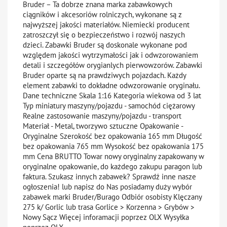
Bruder – Ta dobrze znana marka zabawkowych
ciągników i akcesoriów rolniczych, wykonane są z
najwyższej jakości materiałów. Niemiecki producent
zatroszczył się o bezpieczeństwo i rozwój naszych
dzieci. Zabawki Bruder są doskonale wykonane pod
względem jakości wytrzymałości jak i odwzorowaniem
detali i szczegółów orygianlych pierwowzorów. Zabawki
Bruder oparte są na prawdziwych pojazdach. Każdy
element zabawki to dokładne odwzorowanie oryginału.
Dane techniczne Skala 1:16 Kategoria wiekowa od 3 lat
Typ miniatury maszyny/pojazdu - samochód ciężarowy
Realne zastosowanie maszyny/pojazdu - transport
Materiał - Metal, tworzywo sztuczne Opakowanie -
Oryginalne Szerokość bez opakowania 165 mm Długość
bez opakowania 765 mm Wysokość bez opakowania 175
mm Cena BRUTTO Towar nowy oryginalny zapakowany w
oryginalne opakowanie, do każdego zakupu paragon lub
faktura. Szukasz innych zabawek? Sprawdź inne nasze
ogłoszenia! lub napisz do Nas posiadamy duży wybór
zabawek marki Bruder/Burago Odbiór osobisty Klęczany
275 k/ Gorlic lub trasa Gorlice > Korzenna > Grybów >
Nowy Sącz Więcej inforamacji poprzez OLX Wysyłka