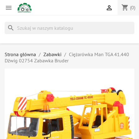
shopping_cart


(0)
search
Strona główna
Zabawki
Ciężarówka Man TGA 41.440
Dźwig 02754 Zabawka Bruder