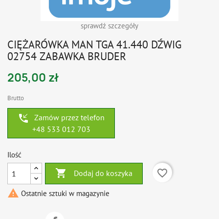
sprawdź szczegóły
CIĘŻARÓWKA MAN TGA 41.440 DŹWIG
02754 ZABAWKA BRUDER
205,00 zł
Brutto
phone_callback
Zamów przez telefon
+48 533 012 703
Ilość

favorite_border
Dodaj do koszyka

Ostatnie sztuki w magazynie