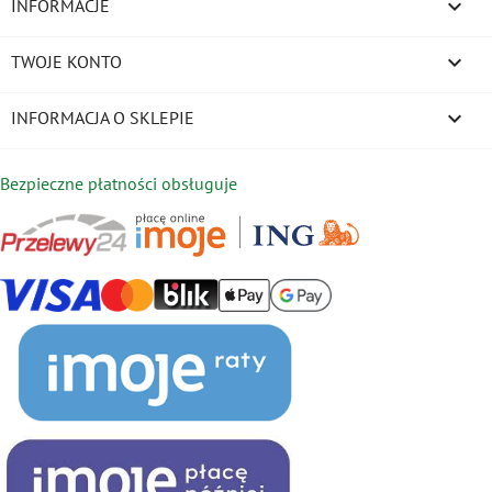

INFORMACJE

TWOJE KONTO
keyboard_arrow_down
INFORMACJA O SKLEPIE
Bezpieczne płatności obsługuje