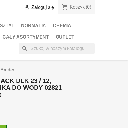
shopping_cart

Koszyk
(0)
Zaloguj się
RSZTAT
NORMALIA
CHEMIA
CAŁY ASORTYMENT
OUTLET
search
 Bruder
CK DLK 23 / 12,
MKA DO WODY 02821
R