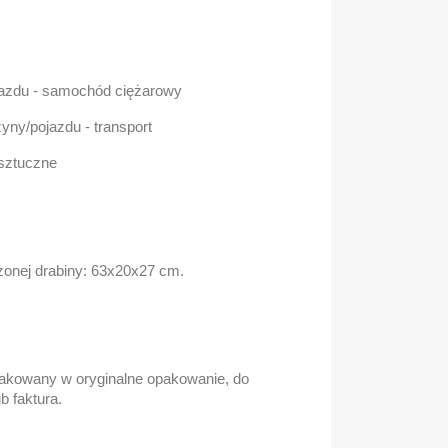
jazdu - samochód ciężarowy
ny/pojazdu - transport
 sztuczne
onej drabiny: 63x20x27 cm.
akowany w oryginalne opakowanie, do
b faktura.