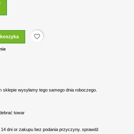
n
favorite_border
 koszyka
nie
 sklepie wysyłamy tego samego dnia roboczego.
debrać towar
14 dni or zakupu bez podania przyczyny. sprawdź