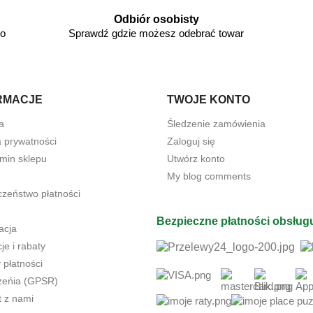
Odbiór osobisty
go
Sprawdź gdzie możesz odebrać towar
RMACJE
TWOJE KONTO
a
Śledzenie zamówienia
a prywatności
Zaloguj się
min sklepu
Utwórz konto
My blog comments
czeństwo płatności
Bezpieczne płatności obsług
acja
e i rabaty
 płatności
żeńia (GPSR)
t z nami