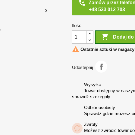
phone_callback
Zamów przez telefo

+48 533 012 703
Ilość
y

Dodaj do

Ostatnie sztuki w magazy
Udostępnij
Wysyłka
Towar dostępny w naszym
sprawdź szczegoły
Odbiór osobisty
Sprawdź gdzie możesz o
Zwroty
Możesz zwrócić towar do 