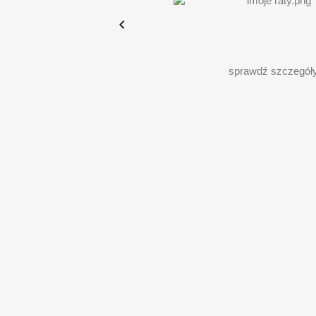

sprawdź szczegół