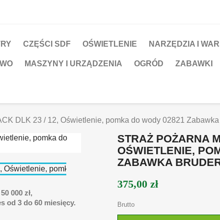
TRY
CZĘŚCI SDF
OŚWIETLENIE
NARZĘDZIA I WA
TWO
MASZYNY I URZĄDZENIA
OGRÓD
ZABAWKI
ACK DLK 23 / 12, Oświetlenie, pomka do wody 02821 Zabawka
STRAŻ POŻARNA MA
OŚWIETLENIE, PO
ZABAWKA BRUDE
375,00 zł
50 000 zł,
s od 3 do 60 miesięcy.
Brutto