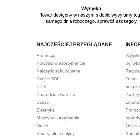
Wysyłka
Towar dostępny w naszym sklepie wysyłamy te
samego dnia roboczego. sprawdź szczegoły
NAJCZĘŚCIEJ PRZEGLĄDANE
INFO
Promocje
Wysyłk
Nowości w asortymencie
polityk
Najczęściej kupowane
Regula
Części SDF
O nas
Filtry
bezpie
Narzędzia i warsztat
Zwroty
Części
Lokaliz
Elektryka
Promocj
Maszyny i urządzenia
metody
Outlet
Ostrze
Smary, oleje i płyny
Kontak