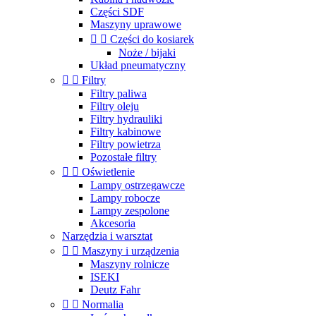
Części SDF
Maszyny uprawowe


Części do kosiarek
Noże / bijaki
Układ pneumatyczny


Filtry
Filtry paliwa
Filtry oleju
Filtry hydrauliki
Filtry kabinowe
Filtry powietrza
Pozostałe filtry


Oświetlenie
Lampy ostrzegawcze
Lampy robocze
Lampy zespolone
Akcesoria
Narzędzia i warsztat


Maszyny i urządzenia
Maszyny rolnicze
ISEKI
Deutz Fahr


Normalia