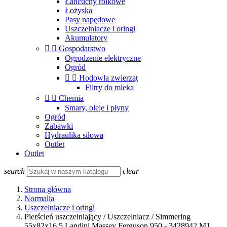
Łańcuchy rolkowe
Łożyska
Pasy napędowe
Uszczelniacze i oringi
Akumulatory


Gospodarstwo
Ogrodzenie elektryczne
Ogród


Hodowla zwierząt
Filtry do mleka


Chemia
Smary, oleje i płyny
Ogród
Zabawki
Hydraulika siłowa
Outlet
Outlet
search
clear
Strona główna
Normalia
Uszczelniacze i oringi
Pierścień uszczelniający / Uszczelniacz / Simmering
55x82x16,5 Landini Massey Ferguson 950 - 3428942 M1