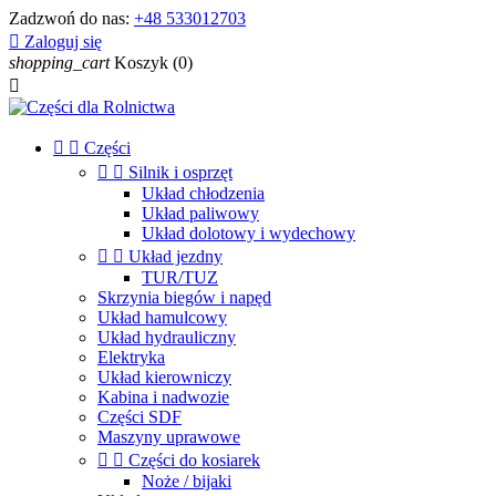
Zadzwoń do nas:
+48 533012703

Zaloguj się
shopping_cart
Koszyk
(0)



Części


Silnik i osprzęt
Układ chłodzenia
Układ paliwowy
Układ dolotowy i wydechowy


Układ jezdny
TUR/TUZ
Skrzynia biegów i napęd
Układ hamulcowy
Układ hydrauliczny
Elektryka
Układ kierowniczy
Kabina i nadwozie
Części SDF
Maszyny uprawowe


Części do kosiarek
Noże / bijaki