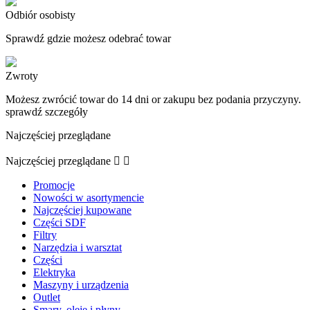
Odbiór osobisty
Sprawdź gdzie możesz odebrać towar
Zwroty
Możesz zwrócić towar do 14 dni or zakupu bez podania przyczyny.
sprawdź szczegóły
Najczęściej przeglądane
Najczęściej przeglądane


Promocje
Nowości w asortymencie
Najczęściej kupowane
Części SDF
Filtry
Narzędzia i warsztat
Części
Elektryka
Maszyny i urządzenia
Outlet
Smary, oleje i płyny