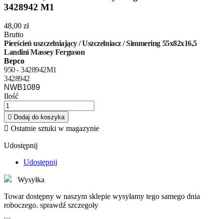
3428942 M1
48,00 zł
Brutto
Pierścień uszczelniający / Uszczelniacz / Simmering 55x82x16,5
Landini Massey Ferguson
Bepco
950 - 3428942M1
3428942
NWB1089
Ilość

Dodaj do koszyka

Ostatnie sztuki w magazynie
Udostępnij
Udostępnij
Wysyłka
Towar dostępny w naszym sklepie wysyłamy tego samego dnia
roboczego. sprawdź szczegoły