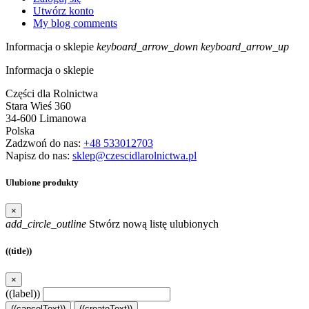
Utwórz konto
My blog comments
Informacja o sklepie
keyboard_arrow_down
keyboard_arrow_up
Informacja o sklepie
Części dla Rolnictwa
Stara Wieś 360
34-600 Limanowa
Polska
Zadzwoń do nas:
+48 533012703
Napisz do nas:
sklep@czescidlarolnictwa.pl
Ulubione produkty
×
add_circle_outline
Stwórz nową listę ulubionych
((title))
×
((label))
((cancelText))
((createText))