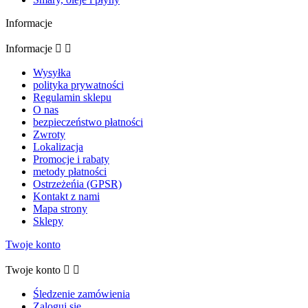
Informacje
Informacje


Wysyłka
polityka prywatności
Regulamin sklepu
O nas
bezpieczeństwo płatności
Zwroty
Lokalizacja
Promocje i rabaty
metody płatności
Ostrzeżeńia (GPSR)
Kontakt z nami
Mapa strony
Sklepy
Twoje konto
Twoje konto


Śledzenie zamówienia
Zaloguj się