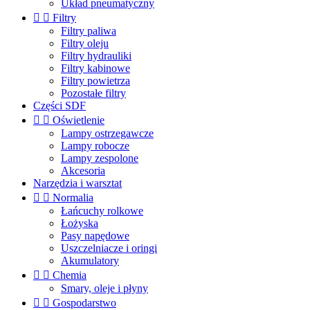
Układ pneumatyczny


Filtry
Filtry paliwa
Filtry oleju
Filtry hydrauliki
Filtry kabinowe
Filtry powietrza
Pozostałe filtry
Części SDF


Oświetlenie
Lampy ostrzegawcze
Lampy robocze
Lampy zespolone
Akcesoria
Narzędzia i warsztat


Normalia
Łańcuchy rolkowe
Łożyska
Pasy napędowe
Uszczelniacze i oringi
Akumulatory


Chemia
Smary, oleje i płyny


Gospodarstwo