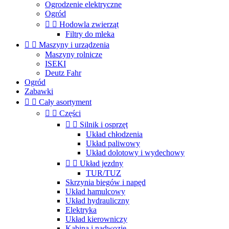
Ogrodzenie elektryczne
Ogród


Hodowla zwierząt
Filtry do mleka


Maszyny i urządzenia
Maszyny rolnicze
ISEKI
Deutz Fahr
Ogród
Zabawki


Cały asortyment


Części


Silnik i osprzęt
Układ chłodzenia
Układ paliwowy
Układ dolotowy i wydechowy


Układ jezdny
TUR/TUZ
Skrzynia biegów i napęd
Układ hamulcowy
Układ hydrauliczny
Elektryka
Układ kierowniczy
Kabina i nadwozie