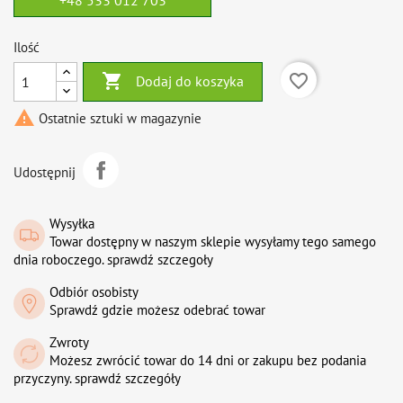
+48 533 012 703
Ilość

favorite_border
Dodaj do koszyka

Ostatnie sztuki w magazynie
Udostępnij
Wysyłka
Towar dostępny w naszym sklepie wysyłamy tego samego
dnia roboczego. sprawdź szczegoły
Odbiór osobisty
Sprawdź gdzie możesz odebrać towar
Zwroty
Możesz zwrócić towar do 14 dni or zakupu bez podania
przyczyny. sprawdź szczegóły