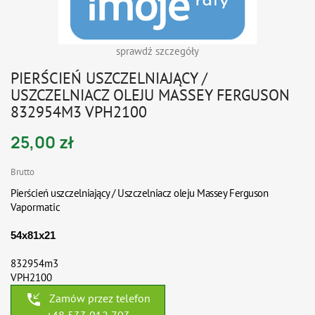
sprawdź szczegóły
PIERŚCIEŃ USZCZELNIAJĄCY /
USZCZELNIACZ OLEJU MASSEY FERGUSON
832954M3 VPH2100
25,00 zł
Brutto
Pierścień uszczelniający / Uszczelniacz oleju Massey Ferguson
Vapormatic
54x81x21
832954m3
VPH2100
phone_callback
Zamów przez telefon