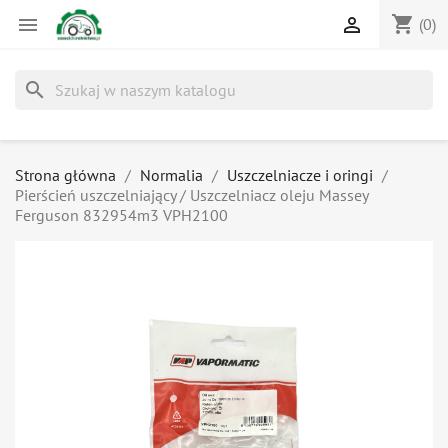
shopping_cart


(0)
search
Strona główna
Normalia
Uszczelniacze i oringi
Pierścień uszczelniający / Uszczelniacz oleju Massey
Ferguson 832954m3 VPH2100