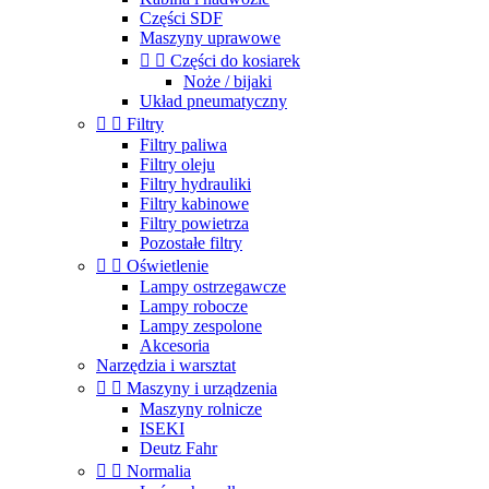
Części SDF
Maszyny uprawowe


Części do kosiarek
Noże / bijaki
Układ pneumatyczny


Filtry
Filtry paliwa
Filtry oleju
Filtry hydrauliki
Filtry kabinowe
Filtry powietrza
Pozostałe filtry


Oświetlenie
Lampy ostrzegawcze
Lampy robocze
Lampy zespolone
Akcesoria
Narzędzia i warsztat


Maszyny i urządzenia
Maszyny rolnicze
ISEKI
Deutz Fahr


Normalia