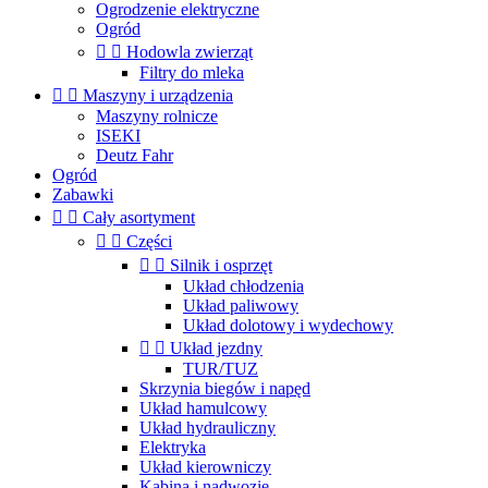
Ogrodzenie elektryczne
Ogród


Hodowla zwierząt
Filtry do mleka


Maszyny i urządzenia
Maszyny rolnicze
ISEKI
Deutz Fahr
Ogród
Zabawki


Cały asortyment


Części


Silnik i osprzęt
Układ chłodzenia
Układ paliwowy
Układ dolotowy i wydechowy


Układ jezdny
TUR/TUZ
Skrzynia biegów i napęd
Układ hamulcowy
Układ hydrauliczny
Elektryka
Układ kierowniczy
Kabina i nadwozie