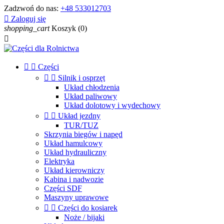
Zadzwoń do nas:
+48 533012703

Zaloguj się
shopping_cart
Koszyk
(0)



Części


Silnik i osprzęt
Układ chłodzenia
Układ paliwowy
Układ dolotowy i wydechowy


Układ jezdny
TUR/TUZ
Skrzynia biegów i napęd
Układ hamulcowy
Układ hydrauliczny
Elektryka
Układ kierowniczy
Kabina i nadwozie
Części SDF
Maszyny uprawowe


Części do kosiarek
Noże / bijaki