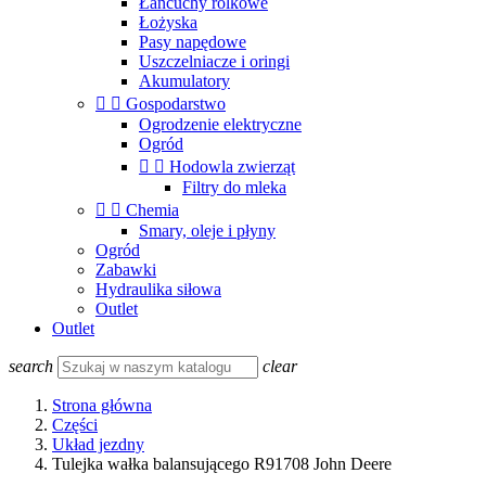
Łańcuchy rolkowe
Łożyska
Pasy napędowe
Uszczelniacze i oringi
Akumulatory


Gospodarstwo
Ogrodzenie elektryczne
Ogród


Hodowla zwierząt
Filtry do mleka


Chemia
Smary, oleje i płyny
Ogród
Zabawki
Hydraulika siłowa
Outlet
Outlet
search
clear
Strona główna
Części
Układ jezdny
Tulejka wałka balansującego R91708 John Deere