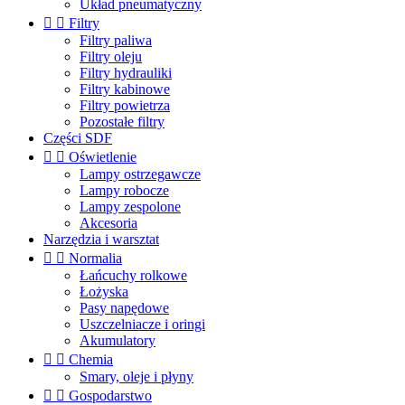
Układ pneumatyczny


Filtry
Filtry paliwa
Filtry oleju
Filtry hydrauliki
Filtry kabinowe
Filtry powietrza
Pozostałe filtry
Części SDF


Oświetlenie
Lampy ostrzegawcze
Lampy robocze
Lampy zespolone
Akcesoria
Narzędzia i warsztat


Normalia
Łańcuchy rolkowe
Łożyska
Pasy napędowe
Uszczelniacze i oringi
Akumulatory


Chemia
Smary, oleje i płyny


Gospodarstwo