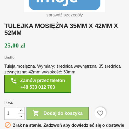
sprawdź szczegóły
TULEJKA MOSIĘŻNA 35MM X 42MM X
52MM
25,00 zł
Brutto
Tuleja mosiężna. Wymiary: średnica wewnętrzna: 35 średnica
zewnętrzna: 42mm wysokość: 50mm
phone_callback
Zamów przez telefon
+48 533 012 703
Ilość

favorite_border
Dodaj do koszyka

Brak na stanie, Zadzwoń aby dowiedzieć się o dostawie