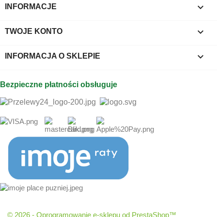

INFORMACJE

TWOJE KONTO
keyboard_arrow_down
INFORMACJA O SKLEPIE
Bezpieczne płatności obsługuje
© 2026 - Oprogramowanie e-sklepu od PrestaShop™