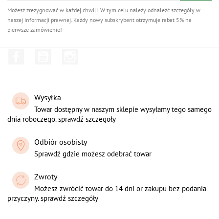
Możesz zrezygnować w każdej chwili. W tym celu należy odnaleźć szczegóły w
naszej informacji prawnej. Każdy nowy subskrybent otrzymuje rabat 5% na
pierwsze zamówienie!
Facebook
YouTube
Instagram
Wysyłka
Towar dostępny w naszym sklepie wysyłamy tego samego
dnia roboczego. sprawdź szczegoły
Odbiór osobisty
Sprawdź gdzie możesz odebrać towar
Zwroty
Możesz zwrócić towar do 14 dni or zakupu bez podania
przyczyny. sprawdź szczegóły