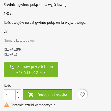
Średnica gwintu połączenia wyjściowego:
1/8 cal
Ilość zwojów na cal gwintu połączenia wyjściowego:
27
Numery katalogowe:
RE37482KR
RE37482
phone_callback
Zamów przez telefon
+48 533 012 703
Ilość

favorite_border
Dodaj do koszyka

Ostatnie sztuki w magazynie