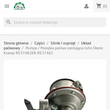
shopping_cart


(0)
search
Strona główna
Części
Silnik i osprzęt
Układ
paliwowy
Pompa / Pompka paliwa zasilająca John Deere
Kramp RE37482KR RE37482