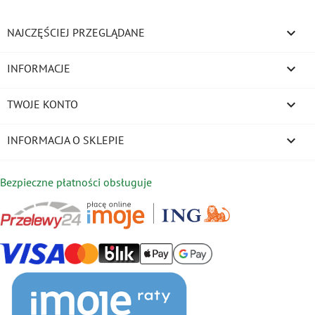

NAJCZĘŚCIEJ PRZEGLĄDANE

INFORMACJE

TWOJE KONTO
keyboard_arrow_down
INFORMACJA O SKLEPIE
Bezpieczne płatności obsługuje