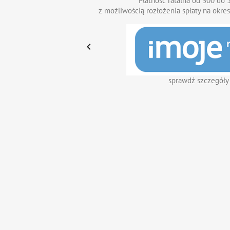
Płatność ratalna od 300 do 5
z możliwością rozłożenia spłaty na okres

sprawdź szczegóły