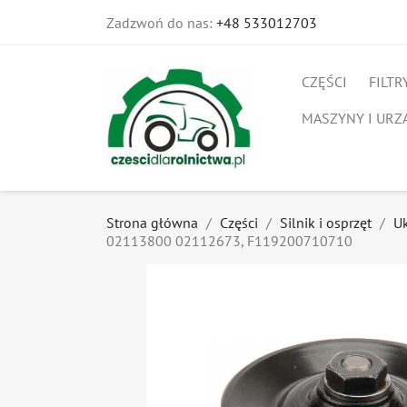
Zadzwoń do nas:
+48 533012703
CZĘŚCI
FILTR
MASZYNY I URZ
Strona główna
Części
Silnik i osprzęt
U
02113800 02112673, F119200710710