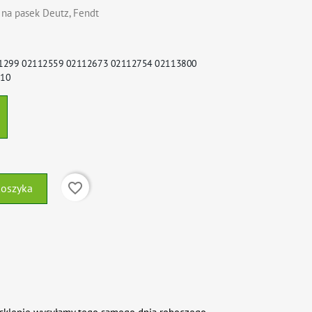
 na pasek Deutz, Fendt
11299 02112559 02112673 02112754 02113800
710
favorite_border
koszyka