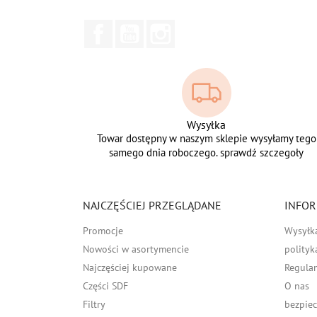
Facebook
YouTube
Instagram
Wysyłka
Towar dostępny w naszym sklepie wysyłamy tego
samego dnia roboczego. sprawdź szczegoły
NAJCZĘŚCIEJ PRZEGLĄDANE
INFOR
Promocje
Wysyłk
Nowości w asortymencie
polityk
Najczęściej kupowane
Regula
Części SDF
O nas
Filtry
bezpiec