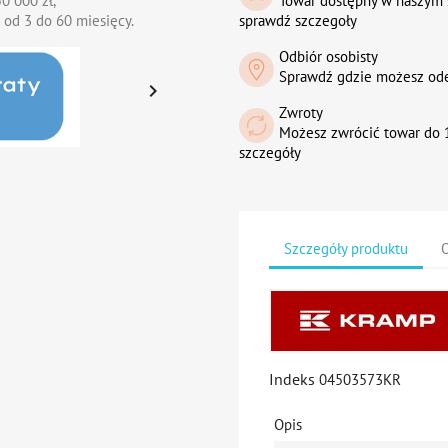
0 000 zł,
Towar dostępny w naszym 
 od 3 do 60 miesięcy.
sprawdź szczegoły
Odbiór osobisty
Sprawdź gdzie możesz od

Zwroty
Możesz zwrócić towar do 1
szczegóły
Szczegóły produktu
O
Indeks
04503573KR
Opis