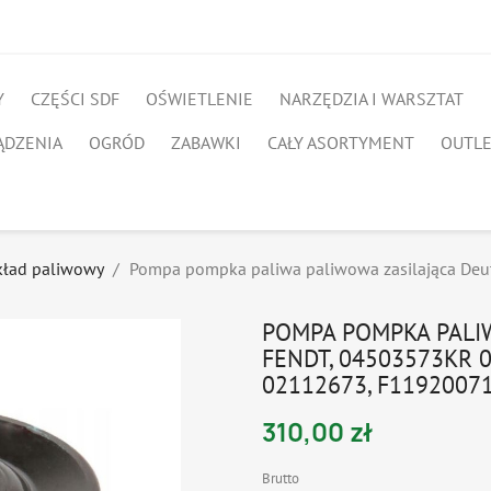
Y
CZĘŚCI SDF
OŚWIETLENIE
NARZĘDZIA I WARSZTAT
ĄDZENIA
OGRÓD
ZABAWKI
CAŁY ASORTYMENT
OUTL
kład paliwowy
Pompa pompka paliwa paliwowa zasilająca De
POMPA POMPKA PALIW
FENDT, 04503573KR 
02112673, F1192007
310,00 zł
Brutto