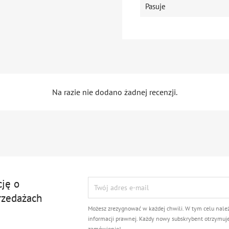
Pasuje
Na razie nie dodano żadnej recenzji.
cję o
rzedażach
Możesz zrezygnować w każdej chwili. W tym celu nale
informacji prawnej. Każdy nowy subskrybent otrzymuj
zamówienie!