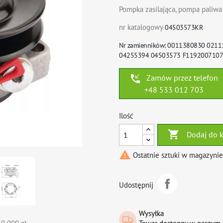
Pompka zasilająca, pompa paliwa
nr katalogowy
04503573KR
Nr zamienników: 0011380830 021
04255394 04503573 F119200710
phone_callback
Zamów przez telefon
+48 533 012 703
Ilość

Dodaj do 

Ostatnie sztuki w magazynie
Udostępnij
Wysyłka