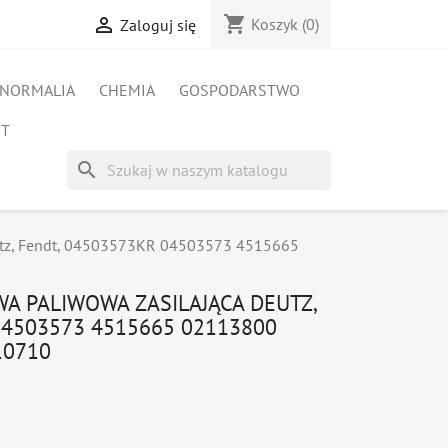
shopping_cart

Koszyk
(0)
Zaloguj się
NORMALIA
CHEMIA
GOSPODARSTWO
ET
search
utz, Fendt, 04503573KR 04503573 4515665
A PALIWOWA ZASILAJĄCA DEUTZ,
04503573 4515665 02113800
10710