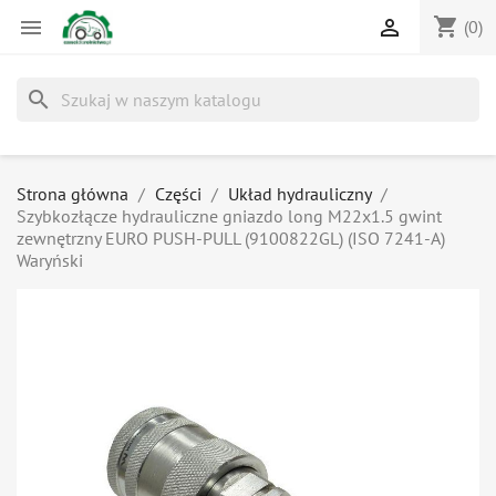
shopping_cart


(0)
search
Strona główna
Części
Układ hydrauliczny
Szybkozłącze hydrauliczne gniazdo long M22x1.5 gwint
zewnętrzny EURO PUSH-PULL (9100822GL) (ISO 7241-A)
Waryński