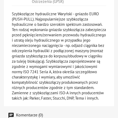
Ostrzeżeńia (GPSR)
Szybkozłącze hydrauliczne Waryński - gniazdo EURO
(PUSH-PULL). Najpopularniejsze szybkozłącza
hydrauliczne o bardzo szerokim spektrum zastosowań.
Ten rodzaj wykonania gniazda szybkozłącza zabezpiecza
przed pęknięciem/zerwaniem przewodu hydraulicznego
i utratą oleju hydraulicznego w przypadku jego
niezamierzonego naciągnięcia - np. odjazd ciągnika bez
odczepienia hydrauliki z podłączonej maszyny (montaż
gniazda szybkozłącza do korpusu/obudowy w ciągniku
za tuleję blokującą). Szybkozłącza zaprojektowane są
zgodnie z wymogami wymiarowymi i jakościowymi
normy ISO 7241 Seria A, która określa szczegółowo
charakterystykę i wymiary, aby umożliwić
kompatybilność szybkozłączy produkowanych przez
różnych producentów zgodnie z tym standardem.
Zamienne z szybkozłączami ISO-A innych producentów
takich jak: Parker, Faster, Stucchi, DNP, Tema i innych.
Komentarze (0)