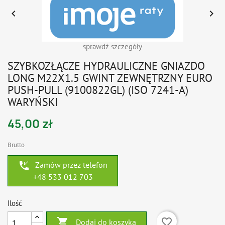


sprawdź szczegóły
SZYBKOZŁĄCZE HYDRAULICZNE GNIAZDO
LONG M22X1.5 GWINT ZEWNĘTRZNY EURO
PUSH-PULL (9100822GL) (ISO 7241-A)
WARYŃSKI
45,00 zł
Brutto
phone_callback
Zamów przez telefon
+48 533 012 703
Ilość

favorite_border
Dodaj do koszyka