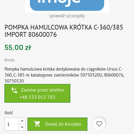
sprawdź szczegóły
POMPKA HAMULCOWA KRÓTKA C-360/385
IMPORT 80600076
55,00 zł
Brutto
Pompka hamulcowa krótka dedykowana do ciągników Ursus C-
360, C-385 nr katalogowe zamienników 50750320U, 80600076,
50750320
phone_callback
Zamów przez telefon
+48 533 012 703
Ilość

favorite_border
Dodaj do koszyka