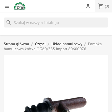
shopping_cart


(0)
search
Strona główna
Części
Układ hamulcowy
Pompka
hamulcowa krótka C-360/385 import 80600076