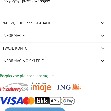
przyczyny. sprawdź szczegóły

NAJCZĘŚCIEJ PRZEGLĄDANE

INFORMACJE

TWOJE KONTO
keyboard_arrow_down
INFORMACJA O SKLEPIE
Bezpieczne płatności obsługuje