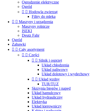
Ogrodzenie elektryczne
Ogród


Hodowla zwierząt
Filtry do mleka


Maszyny i urządzenia
Maszyny rolnicze
ISEKI
Deutz Fahr
Ogród
Zabawki


Cały asortyment


Części


Silnik i osprzęt
Układ chłodzenia
Układ paliwowy
Układ dolotowy i wydechowy


Układ jezdny
TUR/TUZ
Skrzynia biegów i napęd
Układ hamulcowy
Układ hydrauliczny
Elektryka
Układ kierowniczy
Kabina i nadwozie