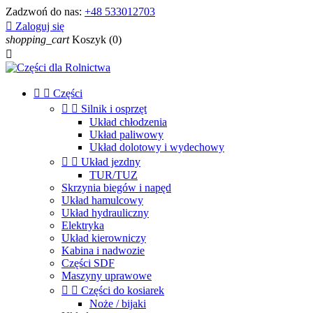
Zadzwoń do nas:
+48 533012703

Zaloguj się
shopping_cart
Koszyk
(0)



Części


Silnik i osprzęt
Układ chłodzenia
Układ paliwowy
Układ dolotowy i wydechowy


Układ jezdny
TUR/TUZ
Skrzynia biegów i napęd
Układ hamulcowy
Układ hydrauliczny
Elektryka
Układ kierowniczy
Kabina i nadwozie
Części SDF
Maszyny uprawowe


Części do kosiarek
Noże / bijaki