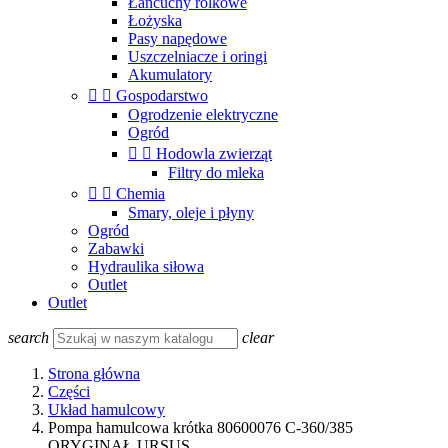
Łańcuchy rolkowe
Łożyska
Pasy napędowe
Uszczelniacze i oringi
Akumulatory


Gospodarstwo
Ogrodzenie elektryczne
Ogród


Hodowla zwierząt
Filtry do mleka


Chemia
Smary, oleje i płyny
Ogród
Zabawki
Hydraulika siłowa
Outlet
Outlet
search
clear
Strona główna
Części
Układ hamulcowy
Pompa hamulcowa krótka 80600076 C-360/385
ORYGINAŁ URSUS