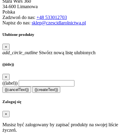
Stara Wieś 360
34-600 Limanowa
Polska
Zadzwoń do nas:
+48 533012703
Napisz do nas:
sklep@czescidlarolnictwa.pl
Ulubione produkty
×
add_circle_outline
Stwórz nową listę ulubionych
((title))
×
((label))
((cancelText))
((createText))
Zaloguj się
×
Musisz być zalogowany by zapisać produkty na swojej liście
życzeń.