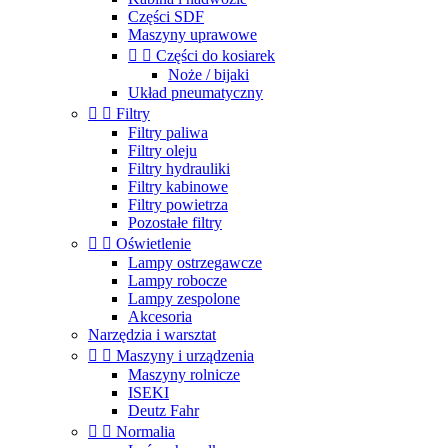
Części SDF
Maszyny uprawowe


Części do kosiarek
Noże / bijaki
Układ pneumatyczny


Filtry
Filtry paliwa
Filtry oleju
Filtry hydrauliki
Filtry kabinowe
Filtry powietrza
Pozostałe filtry


Oświetlenie
Lampy ostrzegawcze
Lampy robocze
Lampy zespolone
Akcesoria
Narzędzia i warsztat


Maszyny i urządzenia
Maszyny rolnicze
ISEKI
Deutz Fahr


Normalia