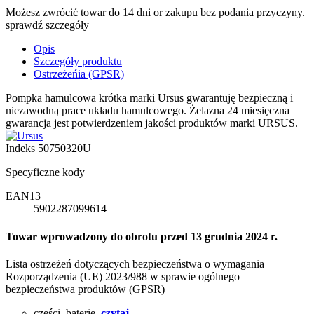
Możesz zwrócić towar do 14 dni or zakupu bez podania przyczyny.
sprawdź szczegóły
Opis
Szczegóły produktu
Ostrzeżeńia (GPSR)
Pompka hamulcowa krótka marki Ursus gwarantuję bezpieczną i
niezawodną prace układu hamulcowego. Żelazna 24 miesięczna
gwarancja jest potwierdzeniem jakości produktów marki URSUS.
Indeks
50750320U
Specyficzne kody
EAN13
5902287099614
Towar wprowadzony do obrotu przed 13 grudnia 2024 r.
Lista ostrzeżeń dotyczących bezpieczeństwa o wymagania
Rozporządzenia (UE) 2023/988 w sprawie ogólnego
bezpieczeństwa produktów (GPSR)
części, baterie,
czytaj