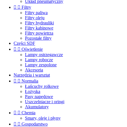
Układ pneumatyczny


Filtry
Filtry paliwa
Filtry oleju
Filtry hydrauliki
Filtry kabinowe
Filtry powietrza
Pozostałe filtry
Części SDF


Oświetlenie
Lampy ostrzegawcze
Lampy robocze
Lampy zespolone
Akcesoria
Narzędzia i warsztat


Normalia
Łańcuchy rolkowe
Łożyska
Pasy napędowe
Uszczelniacze i oringi
Akumulatory


Chemia
Smary, oleje i płyny


Gospodarstwo