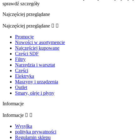
sprawdź szczegóły
Najczęściej przeglądane
Najczęściej przeglądane


Promocje
Nowości w asortymencie
Najczęściej kupowane
Części SDF
Filtry
Narzędzia i warsztat
Części
Elektryka
Maszyny i urządzenia
Outlet
Smary, oleje i płyny
Informacje
Informacje


Wysyłka
polityka prywatności
Regulamin sklepu