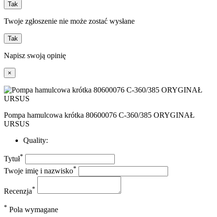
Tak
Twoje zgłoszenie nie może zostać wysłane
Tak
Napisz swoją opinię
×
Pompa hamulcowa krótka 80600076 C-360/385 ORYGINAŁ
URSUS
Quality:
*
Tytuł
*
Twoje imię i nazwisko
*
Recenzja
*
Pola wymagane