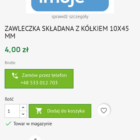
sprawdź szczegóły
ZAWLECZKA SKŁADANA Z KÓŁKIEM 10X45
MM
4,00 zł
Brutto
phone_callback
Zamów przez telefon
+48 533 012 703
Ilość

favorite_border
Dodaj do koszyka

Towar w magazynie