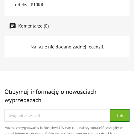
Indeks
LP10KR
Komentarze (0)
Na razie nie dodano żadnej recenzji.
Otrzymuj informację o nowościach i
wyprzedażach
Możesz zrezygnować w każdej chwili. W tym celu należy odnaleźć szczegóły w
naszej informacji prawnej. Każdy nowy subskrybent otrzymuje rabat 5% na