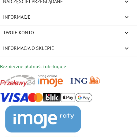

NAJCZĘŚCIEJ PRZEGLĄDANE

INFORMACJE

TWOJE KONTO
keyboard_arrow_down
INFORMACJA O SKLEPIE
Bezpieczne płatności obsługuje