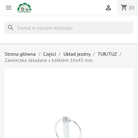
shopping_cart


(0)
search
Strona główna
Części
Układ jezdny
TUR/TUZ
Zawleczka składana z kółkiem 10x45 mm