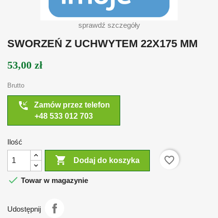
sprawdź szczegóły
SWORZEŃ Z UCHWYTEM 22X175 MM
53,00 zł
Brutto
phone_callback
Zamów przez telefon
+48 533 012 703
Ilość

favorite_border
Dodaj do koszyka

Towar w magazynie
Udostępnij