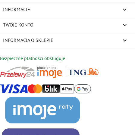

INFORMACJE

TWOJE KONTO
keyboard_arrow_down
INFORMACJA O SKLEPIE
Bezpieczne płatności obsługuje