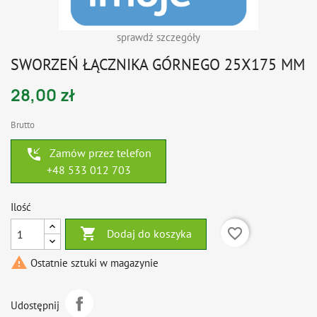
sprawdź szczegóły
SWORZEŃ ŁĄCZNIKA GÓRNEGO 25X175 MM
28,00 zł
Brutto
phone_callback
Zamów przez telefon
+48 533 012 703
Ilość

favorite_border
Dodaj do koszyka

Ostatnie sztuki w magazynie
Udostępnij