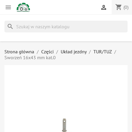
shopping_cart


(0)
search
Strona główna
Części
Układ jezdny
TUR/TUZ
Sworzeń 16x43 mm kat.0