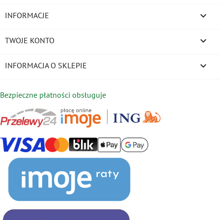

INFORMACJE

TWOJE KONTO
keyboard_arrow_down
INFORMACJA O SKLEPIE
Bezpieczne płatności obsługuje