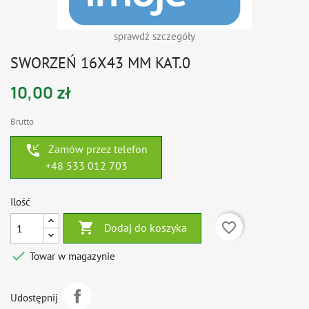
sprawdź szczegóły
SWORZEŃ 16X43 MM KAT.0
10,00 zł
Brutto
phone_callback
Zamów przez telefon
+48 533 012 703
Ilość

favorite_border
Dodaj do koszyka

Towar w magazynie
Udostępnij