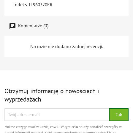
Indeks
TL960320KR
Komentarze (0)
Na razie nie dodano żadnej recenzji.
Otrzymuj informację o nowościach i
wyprzedażach
Możesz zrezygnować w każdej chwili. W tym celu należy odnaleźć szczegóły w
naszej informacji prawnej. Każdy nowy subskrybent otrzymuje rabat 5% na