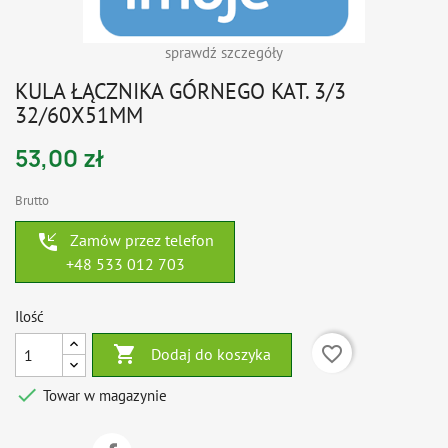
sprawdź szczegóły
KULA ŁĄCZNIKA GÓRNEGO KAT. 3/3
32/60X51MM
53,00 zł
Brutto
phone_callback
Zamów przez telefon
+48 533 012 703
Ilość

favorite_border
Dodaj do koszyka

Towar w magazynie