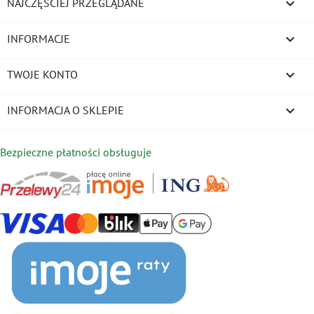

NAJCZĘŚCIEJ PRZEGLĄDANE

INFORMACJE

TWOJE KONTO
keyboard_arrow_down
INFORMACJA O SKLEPIE
Bezpieczne płatności obsługuje