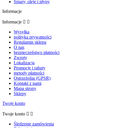
Smary, oleje i płyny
Informacje
Informacje


Wysyłka
polityka prywatności
Regulamin sklepu
O nas
bezpieczeństwo płatności
Zwroty
Lokalizacja
Promocje i rabaty
metody płatności
Ostrzeżeńia (GPSR)
Kontakt z nami
Mapa strony
Sklepy
Twoje konto
Twoje konto


Śledzenie zamówienia