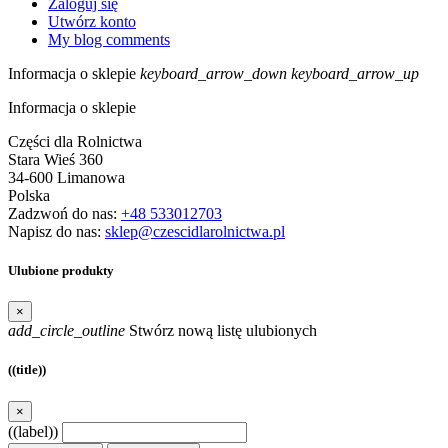
Zaloguj się
Utwórz konto
My blog comments
Informacja o sklepie
keyboard_arrow_down
keyboard_arrow_up
Informacja o sklepie
Części dla Rolnictwa
Stara Wieś 360
34-600 Limanowa
Polska
Zadzwoń do nas:
+48 533012703
Napisz do nas:
sklep@czescidlarolnictwa.pl
Ulubione produkty
×
add_circle_outline
Stwórz nową listę ulubionych
((title))
×
((label))