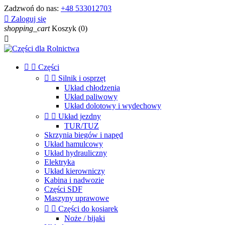
Zadzwoń do nas:
+48 533012703

Zaloguj się
shopping_cart
Koszyk
(0)



Części


Silnik i osprzęt
Układ chłodzenia
Układ paliwowy
Układ dolotowy i wydechowy


Układ jezdny
TUR/TUZ
Skrzynia biegów i napęd
Układ hamulcowy
Układ hydrauliczny
Elektryka
Układ kierowniczy
Kabina i nadwozie
Części SDF
Maszyny uprawowe


Części do kosiarek
Noże / bijaki