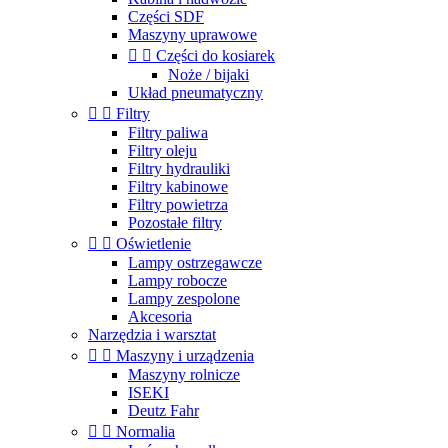
Części SDF
Maszyny uprawowe


Części do kosiarek
Noże / bijaki
Układ pneumatyczny


Filtry
Filtry paliwa
Filtry oleju
Filtry hydrauliki
Filtry kabinowe
Filtry powietrza
Pozostałe filtry


Oświetlenie
Lampy ostrzegawcze
Lampy robocze
Lampy zespolone
Akcesoria
Narzędzia i warsztat


Maszyny i urządzenia
Maszyny rolnicze
ISEKI
Deutz Fahr


Normalia