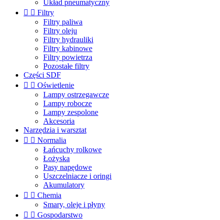
Układ pneumatyczny


Filtry
Filtry paliwa
Filtry oleju
Filtry hydrauliki
Filtry kabinowe
Filtry powietrza
Pozostałe filtry
Części SDF


Oświetlenie
Lampy ostrzegawcze
Lampy robocze
Lampy zespolone
Akcesoria
Narzędzia i warsztat


Normalia
Łańcuchy rolkowe
Łożyska
Pasy napędowe
Uszczelniacze i oringi
Akumulatory


Chemia
Smary, oleje i płyny


Gospodarstwo