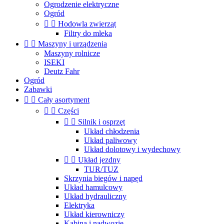
Ogrodzenie elektryczne
Ogród


Hodowla zwierząt
Filtry do mleka


Maszyny i urządzenia
Maszyny rolnicze
ISEKI
Deutz Fahr
Ogród
Zabawki


Cały asortyment


Części


Silnik i osprzęt
Układ chłodzenia
Układ paliwowy
Układ dolotowy i wydechowy


Układ jezdny
TUR/TUZ
Skrzynia biegów i napęd
Układ hamulcowy
Układ hydrauliczny
Elektryka
Układ kierowniczy
Kabina i nadwozie