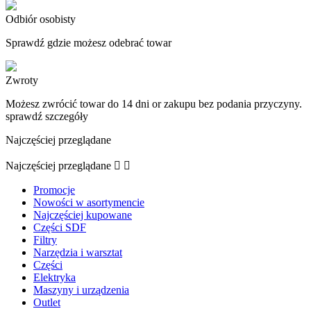
Odbiór osobisty
Sprawdź gdzie możesz odebrać towar
Zwroty
Możesz zwrócić towar do 14 dni or zakupu bez podania przyczyny.
sprawdź szczegóły
Najczęściej przeglądane
Najczęściej przeglądane


Promocje
Nowości w asortymencie
Najczęściej kupowane
Części SDF
Filtry
Narzędzia i warsztat
Części
Elektryka
Maszyny i urządzenia
Outlet