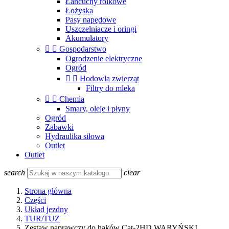
Łańcuchy rolkowe
Łożyska
Pasy napędowe
Uszczelniacze i oringi
Akumulatory


Gospodarstwo
Ogrodzenie elektryczne
Ogród


Hodowla zwierząt
Filtry do mleka


Chemia
Smary, oleje i płyny
Ogród
Zabawki
Hydraulika siłowa
Outlet
Outlet
search
clear
Strona główna
Części
Układ jezdny
TUR/TUZ
Zestaw naprawczy do haków Cat-2HD WARYŃSKI