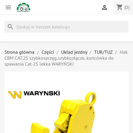
shopping_cart


(0)
search
Strona główna
Części
Układ jezdny
TUR/TUZ
Hak
CBM CAT.2S szybkosprzęg,szybkozłącze, końcówka do
spawania Cat-2S lekka WARYŃSKI