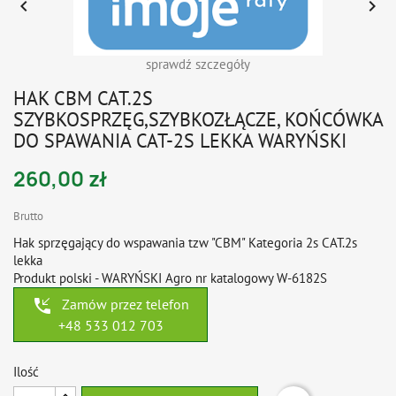


sprawdź szczegóły
HAK CBM CAT.2S
SZYBKOSPRZĘG,SZYBKOZŁĄCZE, KOŃCÓWKA
DO SPAWANIA CAT-2S LEKKA WARYŃSKI
260,00 zł
Brutto
Hak sprzęgający do wspawania tzw "CBM" Kategoria 2s CAT.2s
lekka
Produkt polski - WARYŃSKI Agro nr katalogowy W-6182S
phone_callback
Zamów przez telefon
+48 533 012 703
Ilość