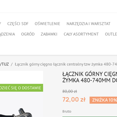
Y
CZĘŚCI SDF
OŚWIETLENIE
NARZĘDZIA I WARSZTAT
ĄDZENIA
OGRÓD
ZABAWKI
CAŁY ASORTYMENT
OUTL
/TUZ
Łącznik górny cięgno łącznik centralny tzw żymka 480
ŁĄCZNIK GÓRNY CIĘG
ŻYMKA 480-740MM D
DZIEĆ SIĘ O DOSTAWIE
80,00 zł
72,00 zł
ZNIŻKA 10
Brutto