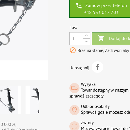
phone_callback
Zamów przez telefon
+48 533 012 703
Ilość

Dodaj do 

Brak na stanie, Zadzwoń aby
Udostępnij
Wysyłka
Towar dostępny w naszym 
sprawdź szczegoły
Odbiór osobisty
Sprawdź gdzie możesz od
Zwroty
0 000 zł,
Możesz zwrócić towar do 1