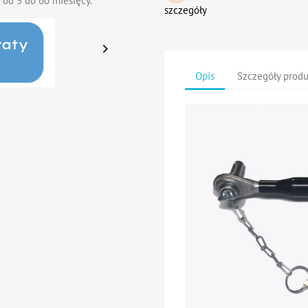
 od 3 do 60 miesięcy.
szczegóły

Opis
Szczegóły prod