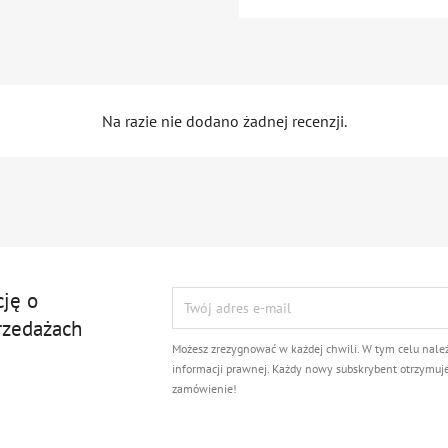
Na razie nie dodano żadnej recenzji.
cję o
rzedażach
Możesz zrezygnować w każdej chwili. W tym celu nale
informacji prawnej. Każdy nowy subskrybent otrzymuj
zamówienie!