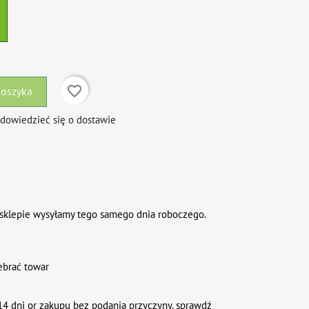
favorite_border
koszyka
 dowiedzieć się o dostawie
sklepie wysyłamy tego samego dnia roboczego.
ebrać towar
4 dni or zakupu bez podania przyczyny. sprawdź