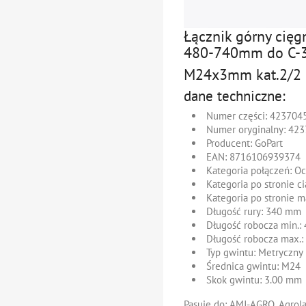
Łącznik górny cięg
480-740mm do C-
M24x3mm kat.2/2
dane techniczne:
Numer części
: 423704
Numer oryginalny:
423
Producent
: GoPart
EAN
: 8716106939374
Kategoria połączeń
: O
Kategoria po stronie c
Kategoria po stronie 
Długość rury
: 340 mm
Długość robocza min.
:
Długość robocza max.
Typ gwintu
: Metryczny
Średnica gwintu
: M24
Skok gwintu
: 3.00 mm
Pasuje do:
AMJ-AGRO, Agrolan