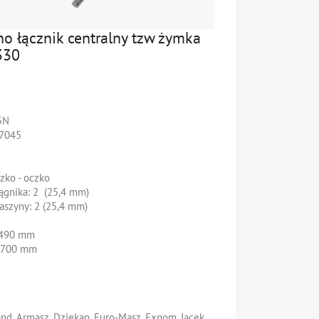
no łącznik centralny tzw żymka
330
5N
7045
czko - oczko
iągnika
: 2 (25,4 mm)
maszyny
: 2 (25,4 mm)
 490 mm
: 700 mm
d, Armasz, Dziekan, Euro-Masz, Expom, Jacek