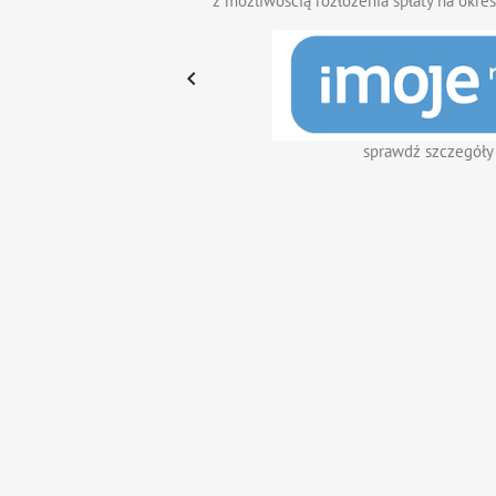
z możliwością rozłożenia spłaty na okres

sprawdź szczegóły