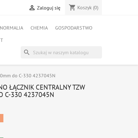
shopping_cart

Koszyk
(0)
Zaloguj się
NORMALIA
CHEMIA
GOSPODARSTWO
ET
search
-740mm do C-330 4237045N
NO ŁĄCZNIK CENTRALNY TZW
O C-330 4237045N
%