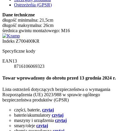
Ostrzeżeńia (GPSR)
Dane techniczne
długość minimalna: 21,5cm
długość maksymalna: 26cm
średnica gwintu montażowego: M16
Indeks
Z700400KR
Specyficzne kody
EAN13
8716106069323
Towar wprowadzony do obrotu przed 13 grudnia 2024 r.
Lista ostrzeżeń dotyczących bezpieczeństwa o wymagania
Rozporządzenia (UE) 2023/988 w sprawie ogólnego
bezpieczeństwa produktów (GPSR)
części, baterie,
czytaj
baterie/akumulatory
czytaj
maszyny i urządzenia
czytaj
smary/oleje
czytaj
chemia gospodarcza
czytaj