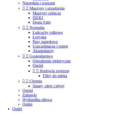
Narzędzia i warsztat


Maszyny i urządzenia
Maszyny rolnicze
ISEKI
Deutz Fahr


Normalia
Łańcuchy rolkowe
Łożyska
Pasy napędowe
Uszczelniacze i oringi
Akumulatory


Gospodarstwo
Ogrodzenie elektryczne
Ogród


Hodowla zwierząt
Filtry do mleka


Chemia
Smary, oleje i płyny
Ogród
Zabawki
Hydraulika siłowa
Outlet
Outlet