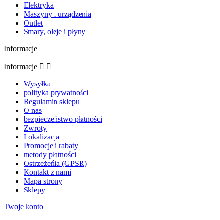
Elektryka
Maszyny i urządzenia
Outlet
Smary, oleje i płyny
Informacje
Informacje


Wysyłka
polityka prywatności
Regulamin sklepu
O nas
bezpieczeństwo płatności
Zwroty
Lokalizacja
Promocje i rabaty
metody płatności
Ostrzeżeńia (GPSR)
Kontakt z nami
Mapa strony
Sklepy
Twoje konto