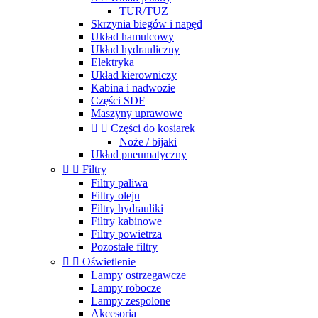
TUR/TUZ
Skrzynia biegów i napęd
Układ hamulcowy
Układ hydrauliczny
Elektryka
Układ kierowniczy
Kabina i nadwozie
Części SDF
Maszyny uprawowe


Części do kosiarek
Noże / bijaki
Układ pneumatyczny


Filtry
Filtry paliwa
Filtry oleju
Filtry hydrauliki
Filtry kabinowe
Filtry powietrza
Pozostałe filtry


Oświetlenie
Lampy ostrzegawcze
Lampy robocze
Lampy zespolone
Akcesoria