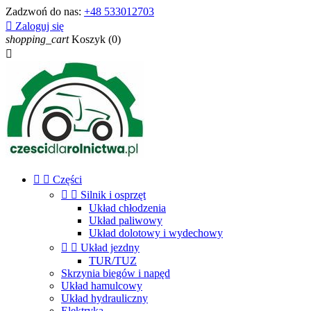
Zadzwoń do nas:
+48 533012703

Zaloguj się
shopping_cart
Koszyk
(0)



Części


Silnik i osprzęt
Układ chłodzenia
Układ paliwowy
Układ dolotowy i wydechowy


Układ jezdny
TUR/TUZ
Skrzynia biegów i napęd
Układ hamulcowy
Układ hydrauliczny
Elektryka