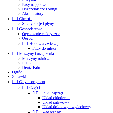
Pasy napędowe
Uszczelniacze i oringi
Akumulatory


Chemia
Smary, oleje i płyny


Gospodarstwo
Ogrodzenie elektryczne
Ogród


Hodowla zwierząt
Filtry do mleka


Maszyny i urządzenia
Maszyny rolnicze
ISEKI
Deutz Fahr
Ogród
Zabawki


Cały asortyment


Części


Silnik i osprzęt
Układ chłodzenia
Układ paliwowy
Układ dolotowy i wydechowy


Układ jezdny