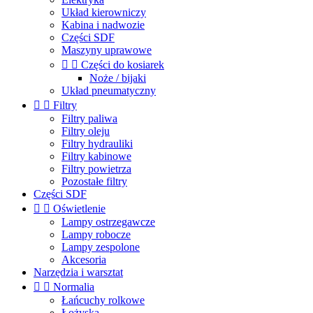
Układ kierowniczy
Kabina i nadwozie
Części SDF
Maszyny uprawowe


Części do kosiarek
Noże / bijaki
Układ pneumatyczny


Filtry
Filtry paliwa
Filtry oleju
Filtry hydrauliki
Filtry kabinowe
Filtry powietrza
Pozostałe filtry
Części SDF


Oświetlenie
Lampy ostrzegawcze
Lampy robocze
Lampy zespolone
Akcesoria
Narzędzia i warsztat


Normalia
Łańcuchy rolkowe
Łożyska