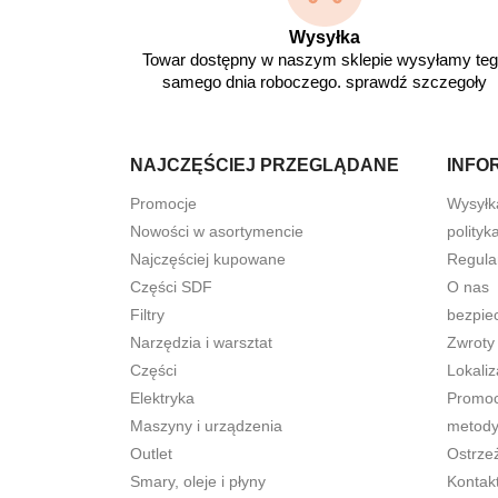
Wysyłka
Towar dostępny w naszym sklepie wysyłamy te
samego dnia roboczego. sprawdź szczegoły
NAJCZĘŚCIEJ PRZEGLĄDANE
INFO
Promocje
Wysyłk
Nowości w asortymencie
polityk
Najczęściej kupowane
Regula
Części SDF
O nas
Filtry
bezpie
Narzędzia i warsztat
Zwroty
Części
Lokaliz
Elektryka
Promocj
Maszyny i urządzenia
metody
Outlet
Ostrze
Smary, oleje i płyny
Kontak