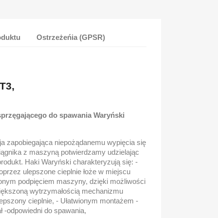
oduktu
Ostrzeżeńia (GPSR)
wczy do haków Cat-
KI
T3,
przęgającego do spawania Waryński
a zapobiegająca niepożądanemu wypięcia się
ciągnika z maszyną potwierdzamy udzielając
rodukt. Haki Waryński charakteryzują się: -
przez ulepszone cieplnie łoże w miejscu
wionym podpięciem maszyny, dzięki możliwości
iększoną wytrzymałością mechanizmu
ulepszony cieplnie, - Ułatwionym montażem -
ł -odpowiedni do spawania,