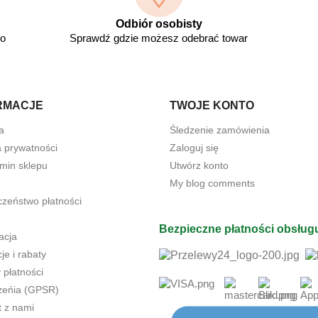
Odbiór osobisty
go
Sprawdź gdzie możesz odebrać towar
RMACJE
TWOJE KONTO
a
Śledzenie zamówienia
a prywatności
Zaloguj się
min sklepu
Utwórz konto
My blog comments
czeństwo płatności
Bezpieczne płatności obsług
acja
e i rabaty
 płatności
żeńia (GPSR)
t z nami