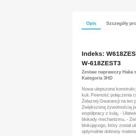
Opis
Szczegóły pr
Zestaw napra
3HD WARYŃS
Indeks: W618ZES
W-618ZEST3
Zestaw naprawczy Haka s
Kategoria 3HD
Nowa ulepszona konstrukcj
kuli. Pewność połączenia 
Żelaznej Gwarancji na ten p
Zwiększoną żywotnością po
współpracy z kulą, - Ułat
blokady mechanizmu, - Zw
blokującego, który został 
optymalnie dobrany materia