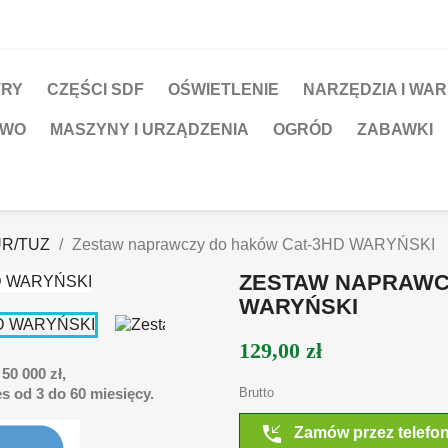
TRY
CZĘŚCI SDF
OŚWIETLENIE
NARZĘDZIA I WA
TWO
MASZYNY I URZĄDZENIA
OGRÓD
ZABAWKI
R/TUZ
Zestaw naprawczy do haków Cat-3HD WARYŃSKI
ZESTAW NAPRAWC
WARYŃSKI
129,00 zł
50 000 zł,
s od 3 do 60 miesięcy.
Brutto
phone_callback
Zamów przez telefo