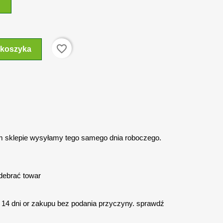
favorite_border
 koszyka
 sklepie wysyłamy tego samego dnia roboczego.
debrać towar
14 dni or zakupu bez podania przyczyny. sprawdź