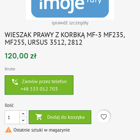
sprawdź szczegóły
WIESZAK PRAWY Z KORBKĄ MF-3 MF235,
MF255, URSUS 3512, 2812
120,00 zł
Brutto
phone_callback
Zamów przez telefon
+48 533 012 703
Ilość

favorite_border
Dodaj do koszyka

Ostatnie sztuki w magazynie