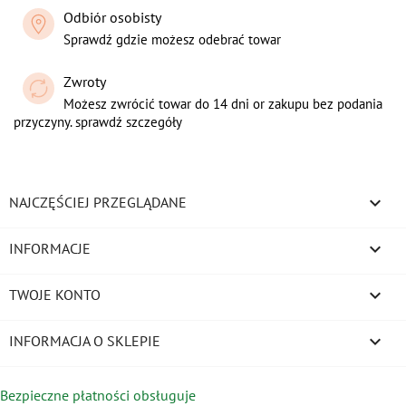
Odbiór osobisty
Sprawdź gdzie możesz odebrać towar
Zwroty
Możesz zwrócić towar do 14 dni or zakupu bez podania
przyczyny. sprawdź szczegóły

NAJCZĘŚCIEJ PRZEGLĄDANE

INFORMACJE

TWOJE KONTO
keyboard_arrow_down
INFORMACJA O SKLEPIE
Bezpieczne płatności obsługuje