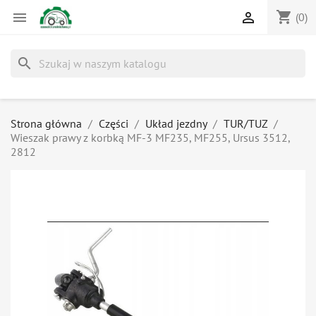
shopping_cart


(0)
search
Strona główna
Części
Układ jezdny
TUR/TUZ
Wieszak prawy z korbką MF-3 MF235, MF255, Ursus 3512,
2812