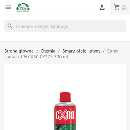
shopping_cart


(0)
search
Strona główna
Chemia
Smary, oleje i płyny
Spray
contacx IPA CX80 CX275 500 ml