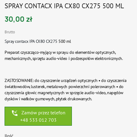
SPRAY CONTACX IPA CX80 CX275 500 ML
30,00 zł
Brutto
Spray contacx IPA CX80 CX275
500 ml
Preparat czyszcząco-myjący w sprayu do elementów optycznych,
mechanicznych, sprzętu audio-video i podzespołów elektronicznych.
ZASTOSOWANIE:
do czyszczenie urządzeń optycznych • do czyszczenia
światłowodów, lusterek, metalowych powierzchni polerowanych • do
czyszczenia głowic magnetycznych
w sprzęcie audio-video, napędów
dysków i wałków gumowych, płytek drukowanych.
phone_callback
Zamów przez telefon
+48 533 012 703
Ilość