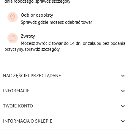
dnia roboczego. sprawdź szczegoły
Odbiór osobisty
Sprawdź gdzie możesz odebrać towar
Zwroty
Możesz zwrócić towar do 14 dni or zakupu bez podania
przyczyny. sprawdź szczegóły

NAJCZĘŚCIEJ PRZEGLĄDANE

INFORMACJE

TWOJE KONTO
keyboard_arrow_down
INFORMACJA O SKLEPIE