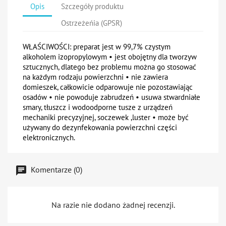
Opis
Szczegóły produktu
Ostrzeżeńia (GPSR)
WŁAŚCIWOŚCI:
preparat jest w 99,7% czystym
alkoholem izopropylowym • jest obojętny dla tworzyw
sztucznych, dlatego bez problemu można go stosować
na każdym rodzaju powierzchni • nie zawiera
domieszek, całkowicie odparowuje nie pozostawiając
osadów • nie powoduje zabrudzeń • usuwa stwardniałe
smary, tłuszcz i wodoodporne tusze z urządzeń
mechaniki precyzyjnej, soczewek ,luster • może być
używany do dezynfekowania powierzchni części
elektronicznych.
Komentarze (0)
Na razie nie dodano żadnej recenzji.