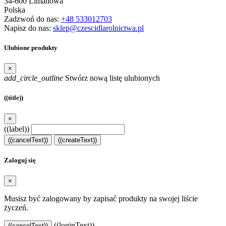
34-600 Limanowa
Polska
Zadzwoń do nas:
+48 533012703
Napisz do nas:
sklep@czescidlarolnictwa.pl
Ulubione produkty
×
add_circle_outline
Stwórz nową listę ulubionych
((title))
×
((label))
((cancelText))
((createText))
Zaloguj się
×
Musisz być zalogowany by zapisać produkty na swojej liście
życzeń.
((loginText))
((cancelText))