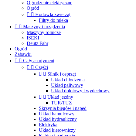
Ogrodzenie elektryczne
Ogród


Hodowla zwierząt
Filtry do mleka


Maszyny i urządzenia
Maszyny rolnicze
ISEKI
Deutz Fahr
Ogród
Zabawki


Cały asortyment


Części


Silnik i osprzęt
Układ chłodzenia
Układ paliwowy
Układ dolotowy i wydechowy


Układ jezdny
TUR/TUZ
Skrzynia biegów i napęd
Układ hamulcowy
Układ hydrauliczny
Elektryka
Układ kierowniczy
Kabina i nadwozie