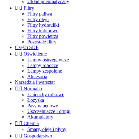
Układ pneumatyczny


Filtry
Filtry paliwa
Filtry oleju
Filtry hydrauliki
Filtry kabinowe
Filtry powietrza
Pozostałe filtry
Części SDF


Oświetlenie
Lampy ostrzegawcze
Lampy robocze
Lampy zespolone
Akcesoria
Narzędzia i warsztat


Normalia
Łańcuchy rolkowe
Łożyska
Pasy napędowe
Uszczelniacze i oringi
Akumulatory


Chemia
Smary, oleje i płyny


Gospodarstwo