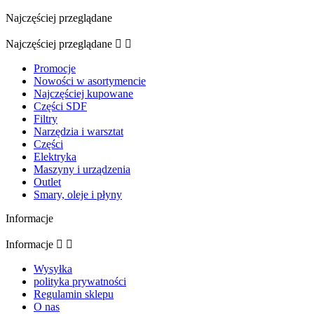
Najczęściej przeglądane
Najczęściej przeglądane


Promocje
Nowości w asortymencie
Najczęściej kupowane
Części SDF
Filtry
Narzędzia i warsztat
Części
Elektryka
Maszyny i urządzenia
Outlet
Smary, oleje i płyny
Informacje
Informacje


Wysyłka
polityka prywatności
Regulamin sklepu
O nas