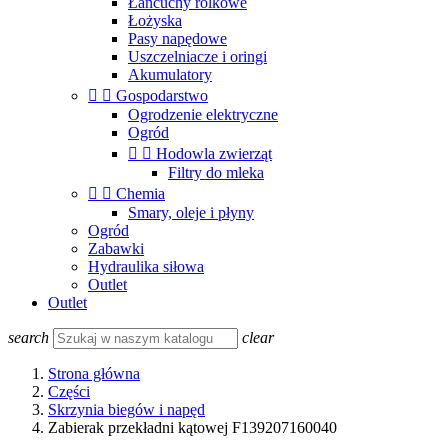
Łańcuchy rolkowe
Łożyska
Pasy napędowe
Uszczelniacze i oringi
Akumulatory


Gospodarstwo
Ogrodzenie elektryczne
Ogród


Hodowla zwierząt
Filtry do mleka


Chemia
Smary, oleje i płyny
Ogród
Zabawki
Hydraulika siłowa
Outlet
Outlet
search
clear
Strona główna
Części
Skrzynia biegów i napęd
Zabierak przekładni kątowej F139207160040