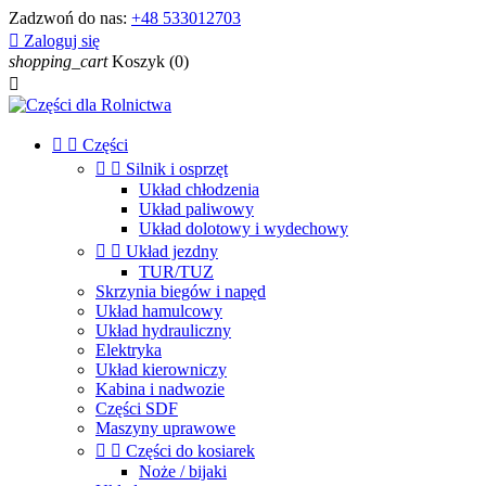
Zadzwoń do nas:
+48 533012703

Zaloguj się
shopping_cart
Koszyk
(0)



Części


Silnik i osprzęt
Układ chłodzenia
Układ paliwowy
Układ dolotowy i wydechowy


Układ jezdny
TUR/TUZ
Skrzynia biegów i napęd
Układ hamulcowy
Układ hydrauliczny
Elektryka
Układ kierowniczy
Kabina i nadwozie
Części SDF
Maszyny uprawowe


Części do kosiarek
Noże / bijaki