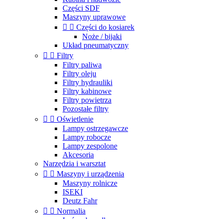
Części SDF
Maszyny uprawowe


Części do kosiarek
Noże / bijaki
Układ pneumatyczny


Filtry
Filtry paliwa
Filtry oleju
Filtry hydrauliki
Filtry kabinowe
Filtry powietrza
Pozostałe filtry


Oświetlenie
Lampy ostrzegawcze
Lampy robocze
Lampy zespolone
Akcesoria
Narzędzia i warsztat


Maszyny i urządzenia
Maszyny rolnicze
ISEKI
Deutz Fahr


Normalia