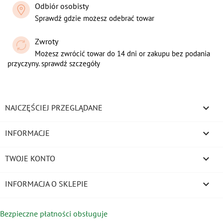
Odbiór osobisty
Sprawdź gdzie możesz odebrać towar
Zwroty
Możesz zwrócić towar do 14 dni or zakupu bez podania
przyczyny. sprawdź szczegóły

NAJCZĘŚCIEJ PRZEGLĄDANE

INFORMACJE

TWOJE KONTO
keyboard_arrow_down
INFORMACJA O SKLEPIE
Bezpieczne płatności obsługuje