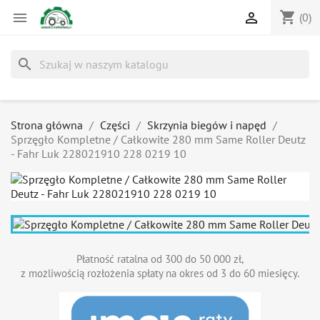
shopping_cart


(0)
search
Strona główna
Części
Skrzynia biegów i napęd
Sprzęgło Kompletne / Całkowite 280 mm Same Roller Deutz
- Fahr Luk 228021910 228 0219 10
Płatność ratalna od 300 do 50 000 zł,
z możliwością rozłożenia spłaty na okres od 3 do 60 miesięcy.