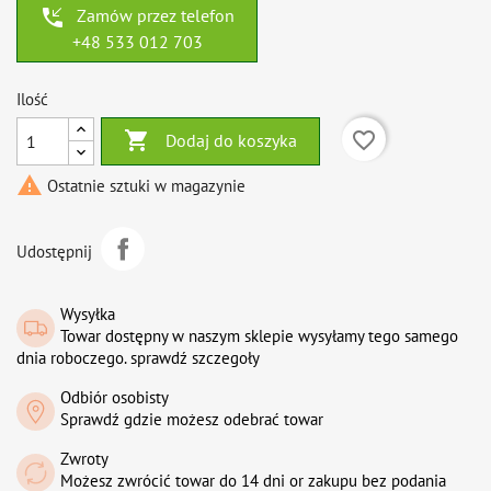
phone_callback
Zamów przez telefon
+48 533 012 703
Ilość

favorite_border
Dodaj do koszyka

Ostatnie sztuki w magazynie
Udostępnij
Wysyłka
Towar dostępny w naszym sklepie wysyłamy tego samego
dnia roboczego. sprawdź szczegoły
Odbiór osobisty
Sprawdź gdzie możesz odebrać towar
Zwroty
Możesz zwrócić towar do 14 dni or zakupu bez podania