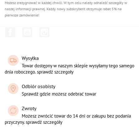
Możesz zrezygnować w każdej chwili. W tym celu należy odnaleźć szczegóły w
naszej informacji prawnej. Każdy nowy subskrybent otrzymuje rabat 5% na
pierwsze zamówienie!
Facebook
YouTube
Instagram
Wysyłka
Towar dostępny w naszym sklepie wysyłamy tego samego
dnia roboczego. sprawdź szczegoły
Odbiór osobisty
Sprawdź gdzie możesz odebrać towar
Zwroty
Możesz zwrócić towar do 14 dni or zakupu bez podania
przyczyny. sprawdź szczegóły