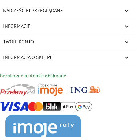

NAJCZĘŚCIEJ PRZEGLĄDANE

INFORMACJE

TWOJE KONTO
keyboard_arrow_down
INFORMACJA O SKLEPIE
Bezpieczne płatności obsługuje