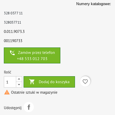
Numery katalogowe:
328 0377 11
328037711
0.011.9073.3
001190733
phone_callback
Zamów przez telefon
+48 533 012 703
Ilość

favorite_border
Dodaj do koszyka

Ostatnie sztuki w magazynie
Udostępnij