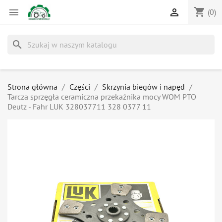
shopping_cart


(0)
search
Strona główna
Części
Skrzynia biegów i napęd
Tarcza sprzęgła ceramiczna przekaźnika mocy WOM PTO
Deutz - Fahr LUK 328037711 328 0377 11