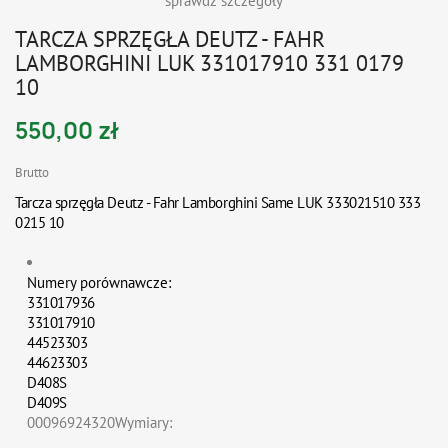
sprawdź szczegóły
TARCZA SPRZĘGŁA DEUTZ - FAHR
LAMBORGHINI LUK 331017910 331 0179
10
550,00 zł
Brutto
Tarcza sprzęgła Deutz - Fahr Lamborghini Same LUK 333021510 333
0215 10
Numery porównawcze:
331017936
331017910
44523303
44623303
D408S
D409S
00096924320Wymiary: