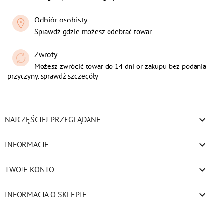
Odbiór osobisty
Sprawdź gdzie możesz odebrać towar
Zwroty
Możesz zwrócić towar do 14 dni or zakupu bez podania
przyczyny. sprawdź szczegóły

NAJCZĘŚCIEJ PRZEGLĄDANE

INFORMACJE

TWOJE KONTO
keyboard_arrow_down
INFORMACJA O SKLEPIE