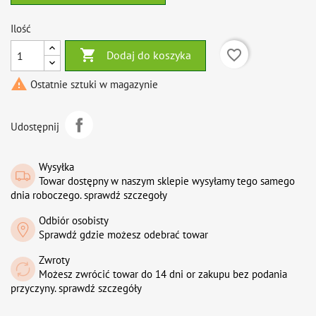
Ilość

favorite_border
Dodaj do koszyka

Ostatnie sztuki w magazynie
Udostępnij
Wysyłka
Towar dostępny w naszym sklepie wysyłamy tego samego
dnia roboczego. sprawdź szczegoły
Odbiór osobisty
Sprawdź gdzie możesz odebrać towar
Zwroty
Możesz zwrócić towar do 14 dni or zakupu bez podania
przyczyny. sprawdź szczegóły