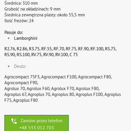
Średnica: 310 mm
Grubość na okładzinach: 9 mm
Średnica zewnętrzna piasty: około 55,5 mm
Ilość frezów: 24
Pasuje do:
Lamborghini
R2.76, R2.86, R3.75, RF.55, RF.70, RF.75, RF.90, RF.100, RS.75,
RS.90, RS.100, RV.75, RV.90, RV.100, C 75
Deutz:
Agrocompact 75F3, Agrocompact F100, Agrocompact F80,
Agrocompact F90,
Agrolux 70, Agrolux F60, Agrolux F70, Agrolux F80,
Agroplus 67, Agroplus 70, Agroplus 80, Agroplus F100, Agroplus
F75, Agroplus F80
phone_callback
Zamów przez telefon
+48 533 012 703