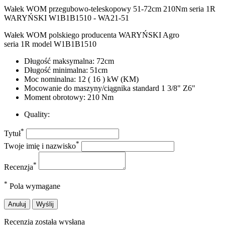
Wałek WOM przegubowo-teleskopowy 51-72cm 210Nm seria 1R
WARYŃSKI W1B1B1510 - WA21-51
Wałek WOM polskiego producenta WARYŃSKI Agro
seria 1R model W1B1B1510
Długość maksymalna: 72cm
Długość minimalna: 51cm
Moc nominalna: 12 ( 16 ) kW (KM)
Mocowanie do maszyny/ciągnika standard 1 3/8" Z6"
Moment obrotowy: 210 Nm
Quality:
*
Tytuł
*
Twoje imię i nazwisko
*
Recenzja
*
Pola wymagane
Anuluj
Wyślij
Recenzja została wysłana