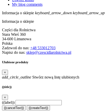
My blog comments
Informacja o sklepie
keyboard_arrow_down
keyboard_arrow_up
Informacja o sklepie
Części dla Rolnictwa
Stara Wieś 360
34-600 Limanowa
Polska
Zadzwoń do nas:
+48 533012703
Napisz do nas:
sklep@czescidlarolnictwa.pl
Ulubione produkty
×
add_circle_outline
Stwórz nową listę ulubionych
((title))
×
((label))
((cancelText))
((createText))