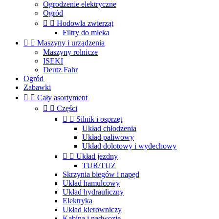
Ogrodzenie elektryczne
Ogród


Hodowla zwierząt
Filtry do mleka


Maszyny i urządzenia
Maszyny rolnicze
ISEKI
Deutz Fahr
Ogród
Zabawki


Cały asortyment


Części


Silnik i osprzęt
Układ chłodzenia
Układ paliwowy
Układ dolotowy i wydechowy


Układ jezdny
TUR/TUZ
Skrzynia biegów i napęd
Układ hamulcowy
Układ hydrauliczny
Elektryka
Układ kierowniczy
Kabina i nadwozie