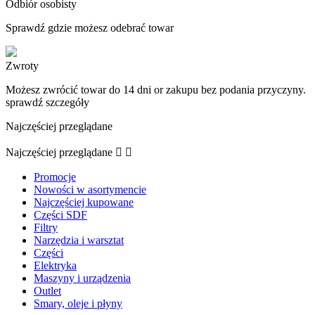
Odbiór osobisty
Sprawdź gdzie możesz odebrać towar
Zwroty
Możesz zwrócić towar do 14 dni or zakupu bez podania przyczyny.
sprawdź szczegóły
Najczęściej przeglądane
Najczęściej przeglądane


Promocje
Nowości w asortymencie
Najczęściej kupowane
Części SDF
Filtry
Narzędzia i warsztat
Części
Elektryka
Maszyny i urządzenia
Outlet
Smary, oleje i płyny