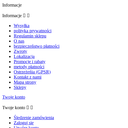
Informacje
Informacje


Wysyłka
polityka prywatności
Regulamin sklepu
O nas
bezpieczeństwo płatności
Zwroty
Lokalizacja
Promocje i rabaty
metody płatności
Ostrzeżeńia (GPSR)
Kontakt z nami
Mapa strony
Sklepy
Twoje konto
Twoje konto


Śledzenie zamówienia
Zaloguj się
Utwórz konto