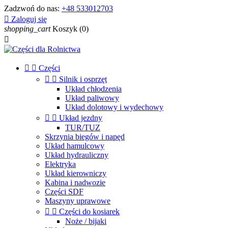
Zadzwoń do nas:
+48 533012703

Zaloguj się
shopping_cart
Koszyk
(0)



Części


Silnik i osprzęt
Układ chłodzenia
Układ paliwowy
Układ dolotowy i wydechowy


Układ jezdny
TUR/TUZ
Skrzynia biegów i napęd
Układ hamulcowy
Układ hydrauliczny
Elektryka
Układ kierowniczy
Kabina i nadwozie
Części SDF
Maszyny uprawowe


Części do kosiarek
Noże / bijaki