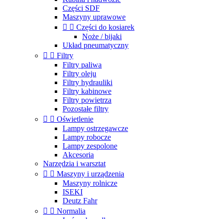
Części SDF
Maszyny uprawowe


Części do kosiarek
Noże / bijaki
Układ pneumatyczny


Filtry
Filtry paliwa
Filtry oleju
Filtry hydrauliki
Filtry kabinowe
Filtry powietrza
Pozostałe filtry


Oświetlenie
Lampy ostrzegawcze
Lampy robocze
Lampy zespolone
Akcesoria
Narzędzia i warsztat


Maszyny i urządzenia
Maszyny rolnicze
ISEKI
Deutz Fahr


Normalia