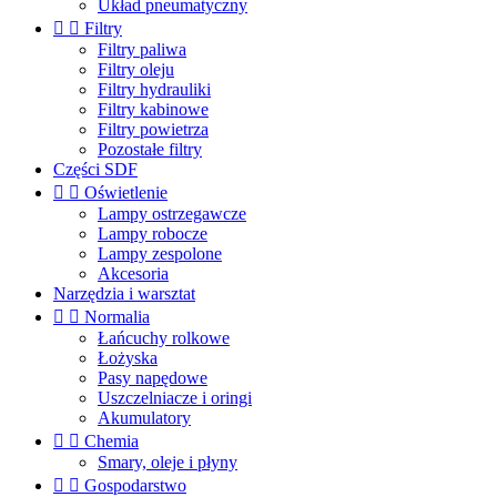
Układ pneumatyczny


Filtry
Filtry paliwa
Filtry oleju
Filtry hydrauliki
Filtry kabinowe
Filtry powietrza
Pozostałe filtry
Części SDF


Oświetlenie
Lampy ostrzegawcze
Lampy robocze
Lampy zespolone
Akcesoria
Narzędzia i warsztat


Normalia
Łańcuchy rolkowe
Łożyska
Pasy napędowe
Uszczelniacze i oringi
Akumulatory


Chemia
Smary, oleje i płyny


Gospodarstwo