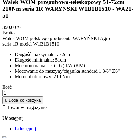
Wałek WOM przegubowo-teleskopowy 51-72cm
210Nm seria 1R WARYŃSKI W1B1B1510 - WA21-
51
350,00 zł
Brutto
Wałek WOM polskiego producenta WARYŃSKI Agro
seria 1R model W1B1B1510
Długość maksymalna: 72cm
Długość minimalna: 51cm
Moc nominalna: 12 ( 16 ) kW (KM)
Mocowanie do maszyny/ciągnika standard 1 3/8" Z6"
Moment obrotowy: 210 Nm
Ilość

Dodaj do koszyka

Towar w magazynie
Udostępnij
Udostępnij