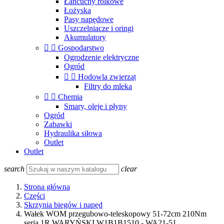
Łańcuchy rolkowe
Łożyska
Pasy napędowe
Uszczelniacze i oringi
Akumulatory


Gospodarstwo
Ogrodzenie elektryczne
Ogród


Hodowla zwierząt
Filtry do mleka


Chemia
Smary, oleje i płyny
Ogród
Zabawki
Hydraulika siłowa
Outlet
Outlet
search
clear
Strona główna
Części
Skrzynia biegów i napęd
Wałek WOM przegubowo-teleskopowy 51-72cm 210Nm
seria 1R WARYŃSKI W1B1B1510 - WA21-51