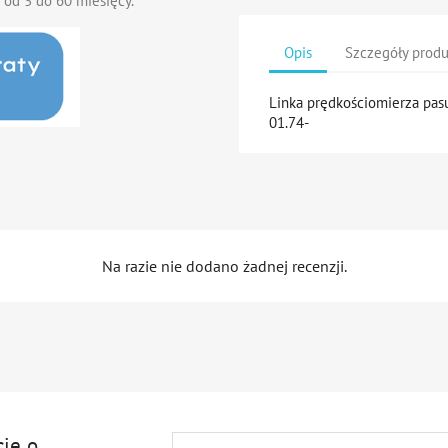
 od 3 do 60 miesięcy.
Opis
Szczegóły prod
Linka prędkościomierza pa
01.74-
Na razie nie dodano żadnej recenzji.
cję o