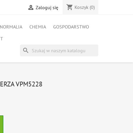
shopping_cart

Koszyk
(0)
Zaloguj się
NORMALIA
CHEMIA
GOSPODARSTWO
ET
search
IERZA VPM5228