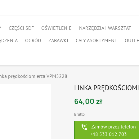
Y
CZĘŚCI SDF
OŚWIETLENIE
NARZĘDZIA I WARSZTAT
ĄDZENIA
OGRÓD
ZABAWKI
CAŁY ASORTYMENT
OUTL
inka prędkościomierza VPM5228
LINKA PRĘDKOŚCIOM
64,00 zł
Brutto
phone_callback
Zamów przez telefon
+48 533 012 703