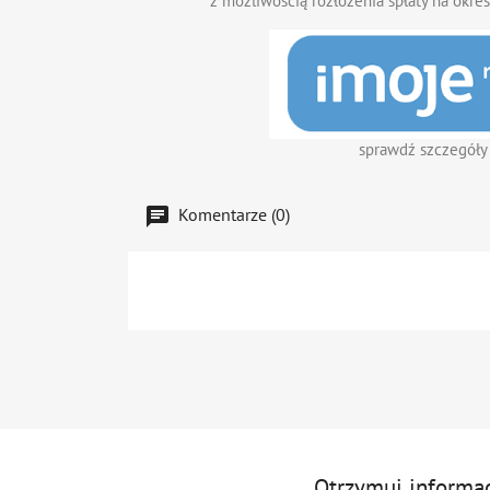
z możliwością rozłożenia spłaty na okres
sprawdź szczegóły
Komentarze (0)
Otrzymuj informa