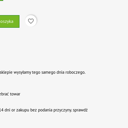
favorite_border
koszyka
sklepie wysyłamy tego samego dnia roboczego.
ebrać towar
4 dni or zakupu bez podania przyczyny. sprawdź