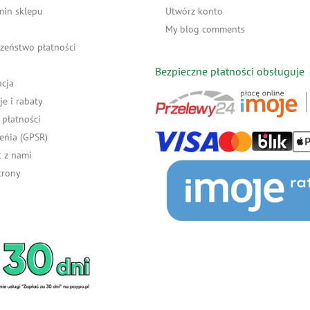
min sklepu
Utwórz konto
My blog comments
zeństwo płatności
Bezpieczne płatności obsługuje
acja
e i rabaty
płatności
eńia (GPSR)
 z nami
trony