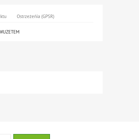
uktu
Ostrzeżeńia (GPSR)
0 WUZETEM