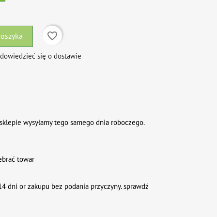
favorite_border
koszyka
 dowiedzieć się o dostawie
sklepie wysyłamy tego samego dnia roboczego.
ebrać towar
4 dni or zakupu bez podania przyczyny. sprawdź