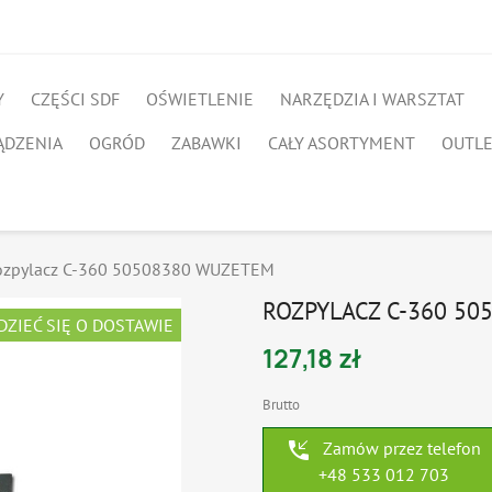
Y
CZĘŚCI SDF
OŚWIETLENIE
NARZĘDZIA I WARSZTAT
ĄDZENIA
OGRÓD
ZABAWKI
CAŁY ASORTYMENT
OUTL
ozpylacz C-360 50508380 WUZETEM
ROZPYLACZ C-360 5
DZIEĆ SIĘ O DOSTAWIE
127,18 zł
Brutto
phone_callback
Zamów przez telefon
+48 533 012 703