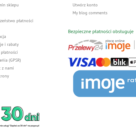
min sklepu
Utwórz konto
My blog comments
zeństwo płatności
Bezpieczne płatności obsługuje
acja
e i rabaty
płatności
eńia (GPSR)
 z nami
trony