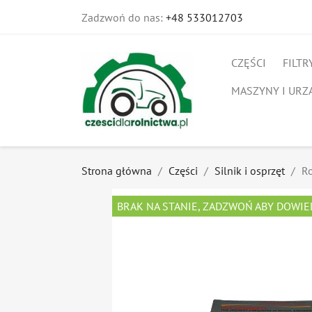
Zadzwoń do nas:
+48 533012703
CZĘŚCI
FILTR
MASZYNY I URZ
Strona główna
Części
Silnik i osprzęt
R
BRAK NA STANIE, ZADZWOŃ ABY DOWIE