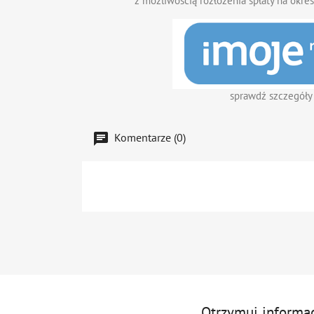
z możliwością rozłożenia spłaty na okres
sprawdź szczegóły
Komentarze (0)
Otrzymuj informa