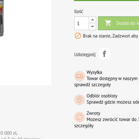
Ilość

Dodaj do 

Brak na stanie, Zadzwoń aby
Udostępnij
Wysyłka
Towar dostępny w naszym 
sprawdź szczegoły
Odbiór osobisty
Sprawdź gdzie możesz od
Zwroty
Możesz zwrócić towar do 1
szczegóły
0 000 zł,