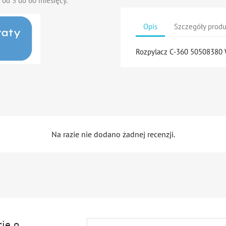
 od 3 do 60 miesięcy.
Opis
Szczegóły prod
Rozpylacz C-360 5050838
Na razie nie dodano żadnej recenzji.
cję o