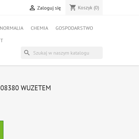
shopping_cart

Koszyk
(0)
Zaloguj się
NORMALIA
CHEMIA
GOSPODARSTWO
ET
search
0508380 WUZETEM