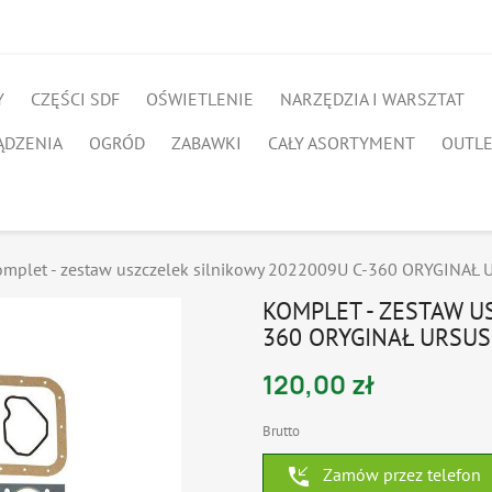
Y
CZĘŚCI SDF
OŚWIETLENIE
NARZĘDZIA I WARSZTAT
ĄDZENIA
OGRÓD
ZABAWKI
CAŁY ASORTYMENT
OUTL
omplet - zestaw uszczelek silnikowy 2022009U C-360 ORYGINAŁ
KOMPLET - ZESTAW U
360 ORYGINAŁ URSUS
120,00 zł
Brutto
phone_callback
Zamów przez telefon