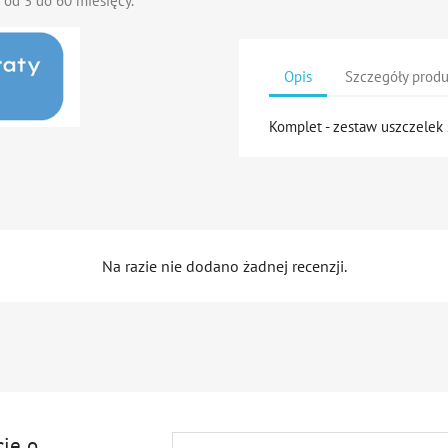
 od 3 do 60 miesięcy.
Opis
Szczegóły prod
Komplet - zestaw uszczele
Na razie nie dodano żadnej recenzji.
cję o