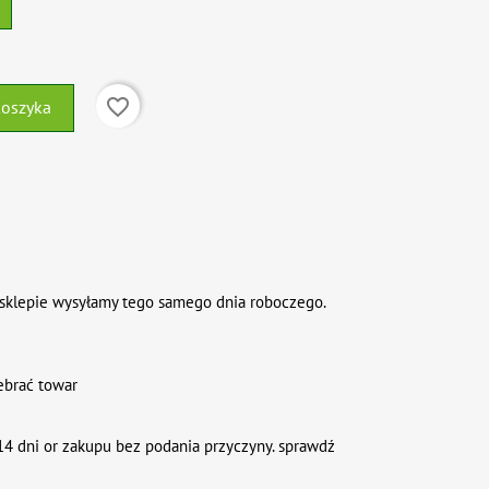
favorite_border
koszyka
sklepie wysyłamy tego samego dnia roboczego.
ebrać towar
4 dni or zakupu bez podania przyczyny. sprawdź