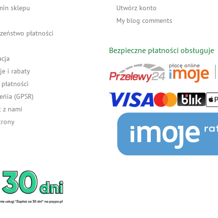
min sklepu
Utwórz konto
My blog comments
zeństwo płatności
Bezpieczne płatności obsługuje
acja
e i rabaty
płatności
eńia (GPSR)
 z nami
trony