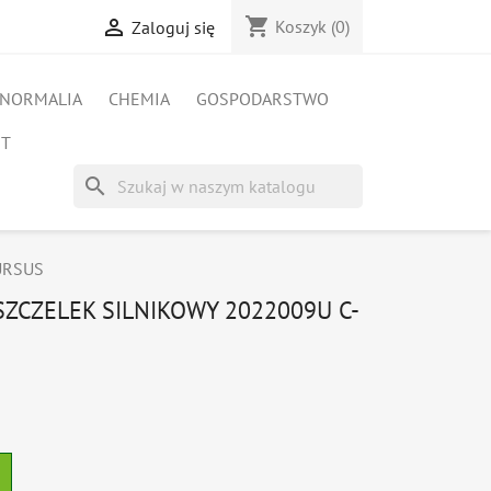
shopping_cart

Koszyk
(0)
Zaloguj się
NORMALIA
CHEMIA
GOSPODARSTWO
ET
search
 URSUS
SZCZELEK SILNIKOWY 2022009U C-