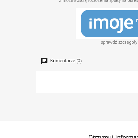
z możliwością rozłożenia spłaty na okres
sprawdź szczegóły
Komentarze (0)
Otrzymuj informa