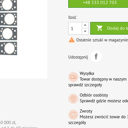
+48 533 012 703
Ilość

Dodaj do 

Ostatnie sztuki w magazynie
Udostępnij
Wysyłka
Towar dostępny w naszym 
sprawdź szczegoły
Odbiór osobisty
Sprawdź gdzie możesz od
Zwroty
Możesz zwrócić towar do 1
0 000 zł,
szczegóły