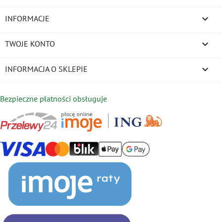

INFORMACJE

TWOJE KONTO
keyboard_arrow_down
INFORMACJA O SKLEPIE
Bezpieczne płatności obsługuje