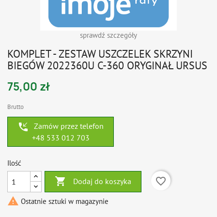
sprawdź szczegóły
KOMPLET - ZESTAW USZCZELEK SKRZYNI
BIEGÓW 2022360U C-360 ORYGINAŁ URSUS
75,00 zł
Brutto
phone_callback
Zamów przez telefon
+48 533 012 703
Ilość

favorite_border
Dodaj do koszyka

Ostatnie sztuki w magazynie