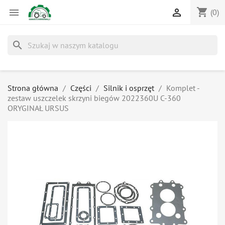
shopping_cart


(0)
search
Strona główna
Części
Silnik i osprzęt
Komplet -
zestaw uszczelek skrzyni biegów 2022360U C-360
ORYGINAŁ URSUS