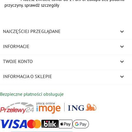
przyczyny. sprawdź szczegóły

NAJCZĘŚCIEJ PRZEGLĄDANE

INFORMACJE

TWOJE KONTO
keyboard_arrow_down
INFORMACJA O SKLEPIE
Bezpieczne płatności obsługuje