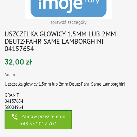
sprawdź szczegóły
USZCZELKA GŁOWICY 1,5MM LUB 2MM
DEUTZ-FAHR SAME LAMBORGHINI
04157654
32,00 zł
Brutto
Uszczelka głowicy 1,5mm lub 2mm Deutz-Fahr
Same Lamborghini
GRANIT
04157654
38004964
phone_callback
Zamów przez telefon
+48 533 012 703