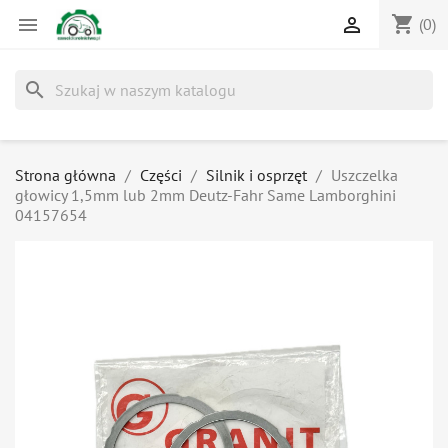
shopping_cart


(0)
search
Strona główna
Części
Silnik i osprzęt
Uszczelka
głowicy 1,5mm lub 2mm Deutz-Fahr Same Lamborghini
04157654