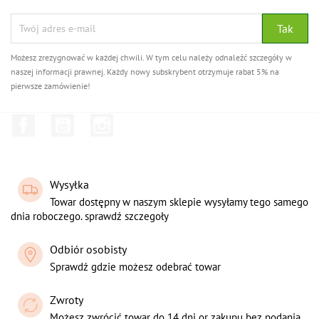
Możesz zrezygnować w każdej chwili. W tym celu należy odnaleźć szczegóły w
naszej informacji prawnej. Każdy nowy subskrybent otrzymuje rabat 5% na
pierwsze zamówienie!
Facebook
YouTube
Instagram
Wysyłka
Towar dostępny w naszym sklepie wysyłamy tego samego
dnia roboczego. sprawdź szczegoły
Odbiór osobisty
Sprawdź gdzie możesz odebrać towar
Zwroty
Możesz zwrócić towar do 14 dni or zakupu bez podania