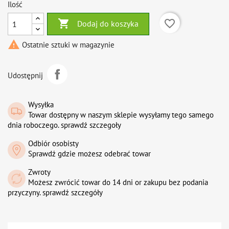
Ilość

favorite_border
Dodaj do koszyka

Ostatnie sztuki w magazynie
Udostępnij
Wysyłka
Towar dostępny w naszym sklepie wysyłamy tego samego
dnia roboczego. sprawdź szczegoły
Odbiór osobisty
Sprawdź gdzie możesz odebrać towar
Zwroty
Możesz zwrócić towar do 14 dni or zakupu bez podania
przyczyny. sprawdź szczegóły