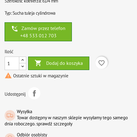
Szerokość kołnierza: 6,04 mm
Typ: Sucha tuleja cylindrowa
phone_callback
Zamów przez telefon
+48 533 012 703
Ilość

favorite_border
Dodaj do koszyka

Ostatnie sztuki w magazynie
Udostępnij
Wysyłka
Towar dostępny w naszym sklepie wysyłamy tego samego
dnia roboczego. sprawdź szczegoły
Odbiór osobisty