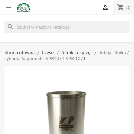
shopping_cart


(0)
search
Strona główna
Części
Silnik i osprzęt
Tuleja silnika /
cylindra Vapormatic VPB1071 VPB 1071