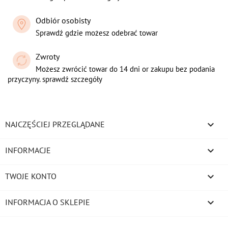
Odbiór osobisty
Sprawdź gdzie możesz odebrać towar
Zwroty
Możesz zwrócić towar do 14 dni or zakupu bez podania
przyczyny. sprawdź szczegóły

NAJCZĘŚCIEJ PRZEGLĄDANE

INFORMACJE

TWOJE KONTO
keyboard_arrow_down
INFORMACJA O SKLEPIE