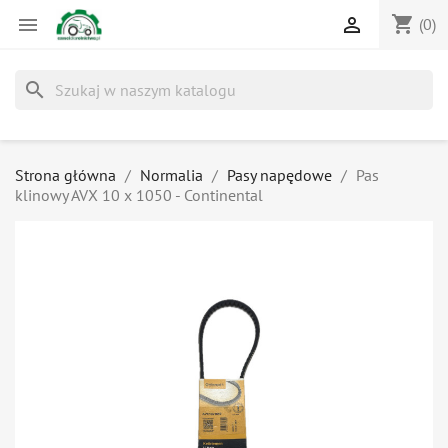
shopping_cart


(0)
search
Strona główna
Normalia
Pasy napędowe
Pas
klinowy AVX 10 x 1050 - Continental