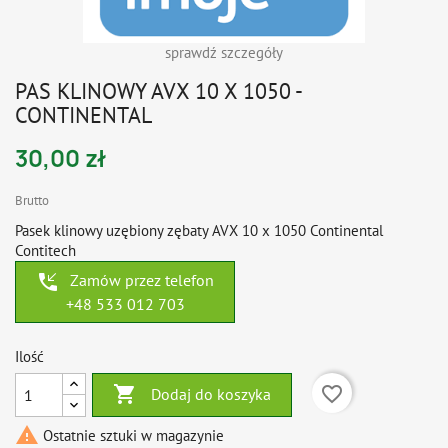
sprawdź szczegóły
PAS KLINOWY AVX 10 X 1050 -
CONTINENTAL
30,00 zł
Brutto
Pasek klinowy uzębiony zębaty AVX 10 x 1050 Continental
Contitech
phone_callback
Zamów przez telefon
+48 533 012 703
Ilość

favorite_border
Dodaj do koszyka

Ostatnie sztuki w magazynie