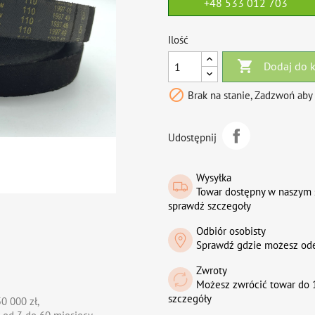
+48 533 012 703
Ilość

Dodaj do 

Brak na stanie, Zadzwoń aby
Udostępnij
Wysyłka
Towar dostępny w naszym 
sprawdź szczegoły
Odbiór osobisty
Sprawdź gdzie możesz od
Zwroty
Możesz zwrócić towar do 1
szczegóły
0 000 zł,