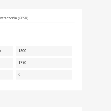
strzeżeńia (GPSR)
p
1800
1750
C