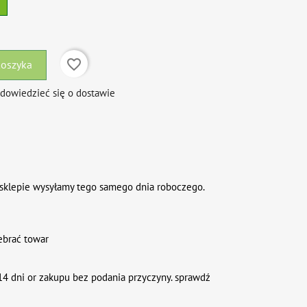
favorite_border
koszyka
 dowiedzieć się o dostawie
sklepie wysyłamy tego samego dnia roboczego.
ebrać towar
4 dni or zakupu bez podania przyczyny. sprawdź