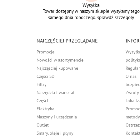
Wysyłka
Towar dostępny w naszym sklepie wysyłamy tego
samego dnia roboczego. sprawdź szczegoły
NAJCZĘŚCIEJ PRZEGLĄDANE
INFOR
Promocje
Wysyłk
Nowości w asortymencie
polityk
Najczęściej kupowane
Regula
Części SDF
O nas
Filtry
bezpiec
Narzędzia i warsztat
Zwroty
Części
Lokaliz
Elektryka
Promocj
Maszyny i urządzenia
metody 
Outlet
Ostrzeż
Smary, oleje i płyny
Kontakt