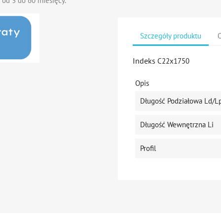
 od 3 do 60 miesięcy.
Szczegóły produktu
O
Indeks
C22x1750
Opis
Długość Podziałowa Ld/L
Długość Wewnętrzna Li
Profil