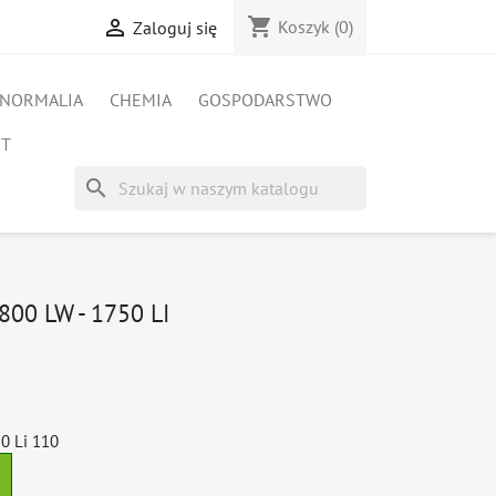
shopping_cart

Koszyk
(0)
Zaloguj się
NORMALIA
CHEMIA
GOSPODARSTWO
ET
search
800 LW - 1750 LI
0 Li 110