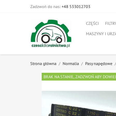
Zadzwoń do nas:
+48 533012703
CZĘŚCI
FILTR
MASZYNY I URZ
Strona główna
Normalia
Pasy napędowe
BRAK NA STANIE, ZADZWOŃ ABY DOWIE