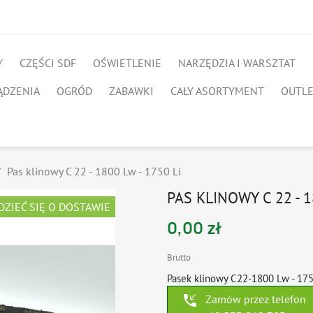
Y
CZĘŚCI SDF
OŚWIETLENIE
NARZĘDZIA I WARSZTAT
ĄDZENIA
OGRÓD
ZABAWKI
CAŁY ASORTYMENT
OUTL
Pas klinowy C 22 - 1800 Lw - 1750 Li
PAS KLINOWY C 22 - 1
DZIEĆ SIĘ O DOSTAWIE
0,00 zł
Brutto
Pasek klinowy C22-1800 Lw - 175
phone_callback
Zamów przez telefon