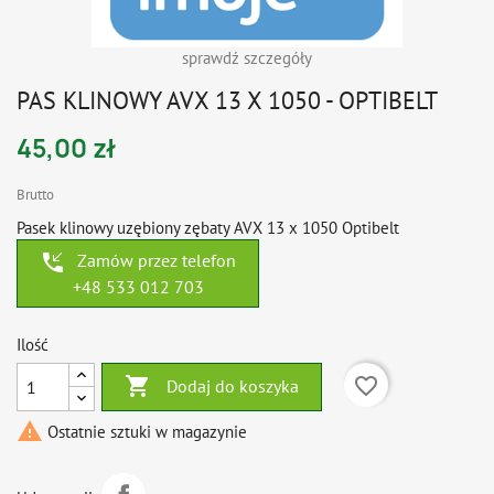
sprawdź szczegóły
PAS KLINOWY AVX 13 X 1050 - OPTIBELT
45,00 zł
Brutto
Pasek klinowy uzębiony zębaty AVX 13 x 1050 Optibelt
phone_callback
Zamów przez telefon
+48 533 012 703
Ilość

favorite_border
Dodaj do koszyka

Ostatnie sztuki w magazynie