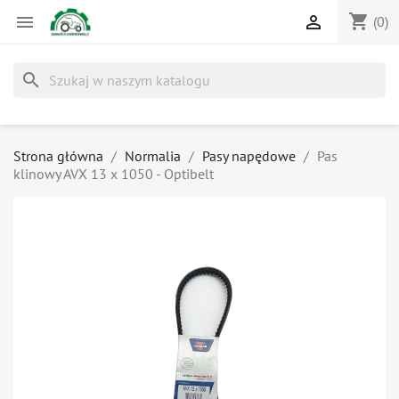
shopping_cart


(0)
search
Strona główna
Normalia
Pasy napędowe
Pas
klinowy AVX 13 x 1050 - Optibelt